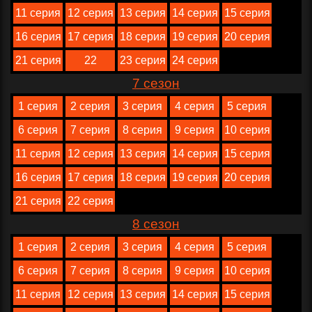
11 серия
12 серия
13 серия
14 серия
15 серия
16 серия
17 серия
18 серия
19 серия
20 серия
21 серия
22
23 серия
24 серия
7 сезон
1 серия
2 серия
3 серия
4 серия
5 серия
6 серия
7 серия
8 серия
9 серия
10 серия
11 серия
12 серия
13 серия
14 серия
15 серия
16 серия
17 серия
18 серия
19 серия
20 серия
21 серия
22 серия
8 сезон
1 серия
2 серия
3 серия
4 серия
5 серия
6 серия
7 серия
8 серия
9 серия
10 серия
11 серия
12 серия
13 серия
14 серия
15 серия