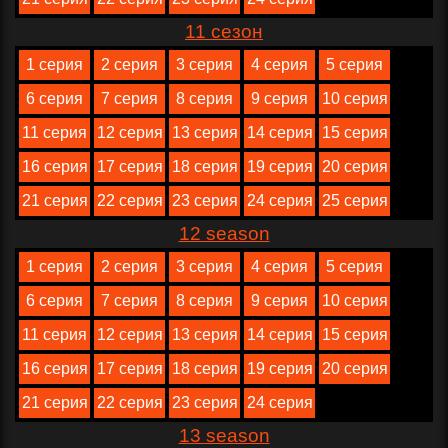
11 сезон
1 серия
2 серия
3 серия
4 серия
5 серия
6 серия
7 серия
8 серия
9 серия
10 серия
11 серия
12 серия
13 серия
14 серия
15 серия
16 серия
17 серия
18 серия
19 серия
20 серия
21 серия
22 серия
23 серия
24 серия
25 серия
12 season
1 серия
2 серия
3 серия
4 серия
5 серия
6 серия
7 серия
8 серия
9 серия
10 серия
11 серия
12 серия
13 серия
14 серия
15 серия
16 серия
17 серия
18 серия
19 серия
20 серия
21 серия
22 серия
23 серия
24 серия
13 season