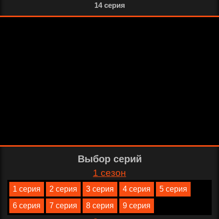
14 серия
Выбор серий
1 сезон
1 серия
2 серия
3 серия
4 серия
5 серия
6 серия
7 серия
8 серия
9 серия