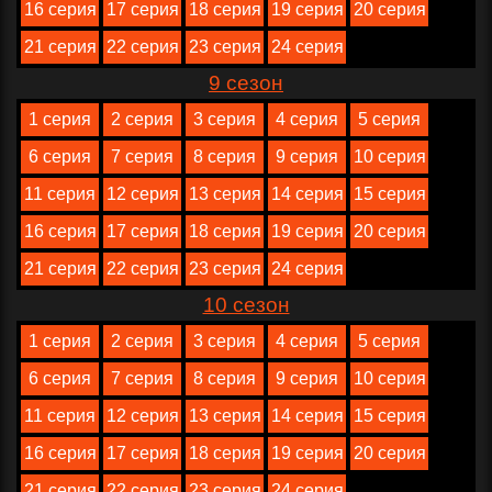
16 серия
17 серия
18 серия
19 серия
20 серия
21 серия
22 серия
23 серия
24 серия
9 сезон
1 серия
2 серия
3 серия
4 серия
5 серия
6 серия
7 серия
8 серия
9 серия
10 серия
11 серия
12 серия
13 серия
14 серия
15 серия
16 серия
17 серия
18 серия
19 серия
20 серия
21 серия
22 серия
23 серия
24 серия
10 сезон
1 серия
2 серия
3 серия
4 серия
5 серия
6 серия
7 серия
8 серия
9 серия
10 серия
11 серия
12 серия
13 серия
14 серия
15 серия
16 серия
17 серия
18 серия
19 серия
20 серия
21 серия
22 серия
23 серия
24 серия