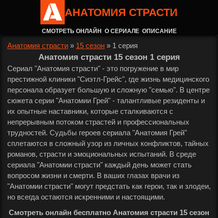
АНАТОМИЯ СТРАСТИ
СМОТРЕТЬ ОНЛАЙН
О СЕРИАЛЕ
ОПИСАНИЕ
Анатомия страсти
»
15 сезон
»
1 серия
Анатомия страсти 15 сезон 1 серия
Сериал "Анатомия страсти" - это погружение в мир
престижной клиники "Сиэтл-Грейс", где жизнь медицинского
персонала образует большую и сложную "семью". В центре
сюжета серии "Анатомии Грей" - талантливые резиденты и
их опытные наставники, которые сталкиваются с
непрерывным потоком страстей и профессиональных
трудностей. Судьбы героев сериала "Анатомия Грей"
сплетаются в сложный узор из личных конфликтов, тайных
романов, страсти и эмоциональных испытаний. В среде
сериала "Анатомии страсти" каждый день может стать
вопросом жизни и смерти. В ваших глазах врачи из
"Анатомии страсти" могут предстать как герои, так и злодеи,
но всегда остаются искренними и настоящими.
Смотреть онлайн бесплатно Анатомия страсти 15 сезон