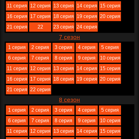
11 серия
12 серия
13 серия
14 серия
15 серия
16 серия
17 серия
18 серия
19 серия
20 серия
21 серия
22
23 серия
24 серия
7 сезон
1 серия
2 серия
3 серия
4 серия
5 серия
6 серия
7 серия
8 серия
9 серия
10 серия
11 серия
12 серия
13 серия
14 серия
15 серия
16 серия
17 серия
18 серия
19 серия
20 серия
21 серия
22 серия
8 сезон
1 серия
2 серия
3 серия
4 серия
5 серия
6 серия
7 серия
8 серия
9 серия
10 серия
11 серия
12 серия
13 серия
14 серия
15 серия