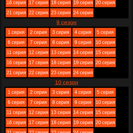
16 серия
17 серия
18 серия
19 серия
20 серия
21 серия
22 серия
23 серия
24 серия
9 сезон
1 серия
2 серия
3 серия
4 серия
5 серия
6 серия
7 серия
8 серия
9 серия
10 серия
11 серия
12 серия
13 серия
14 серия
15 серия
16 серия
17 серия
18 серия
19 серия
20 серия
21 серия
22 серия
23 серия
24 серия
10 сезон
1 серия
2 серия
3 серия
4 серия
5 серия
6 серия
7 серия
8 серия
9 серия
10 серия
11 серия
12 серия
13 серия
14 серия
15 серия
16 серия
17 серия
18 серия
19 серия
20 серия
21 серия
22 серия
23 серия
24 серия