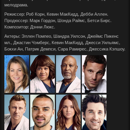
страсти
мелодрама.
Анатомии
Режиссер
: Роб Корн, Кевин МакКидд, Дебби Аллен.
страсти
Продюссер: Марк Гордон, Шонда Раймс, Бетси Бирс.
Композитор: Дэнни Люкс.
Анатомии
Актеры
: Эллен Помпео, Шандра Уилсон, Джеймс Пикенс
страсти
мл., Джастин Чэмберс, Кевин МакКидд, Джесси Уильямс,
Бокхи Ан, Патрик Демпси, Сара Рамирес, Джессика Кэпшоу.