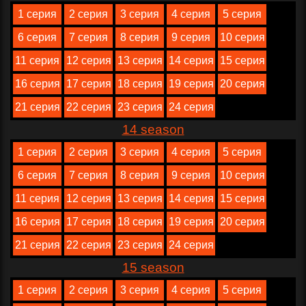
1 серия
2 серия
3 серия
4 серия
5 серия
6 серия
7 серия
8 серия
9 серия
10 серия
11 серия
12 серия
13 серия
14 серия
15 серия
16 серия
17 серия
18 серия
19 серия
20 серия
21 серия
22 серия
23 серия
24 серия
14 season
1 серия
2 серия
3 серия
4 серия
5 серия
6 серия
7 серия
8 серия
9 серия
10 серия
11 серия
12 серия
13 серия
14 серия
15 серия
16 серия
17 серия
18 серия
19 серия
20 серия
21 серия
22 серия
23 серия
24 серия
15 season
1 серия
2 серия
3 серия
4 серия
5 серия