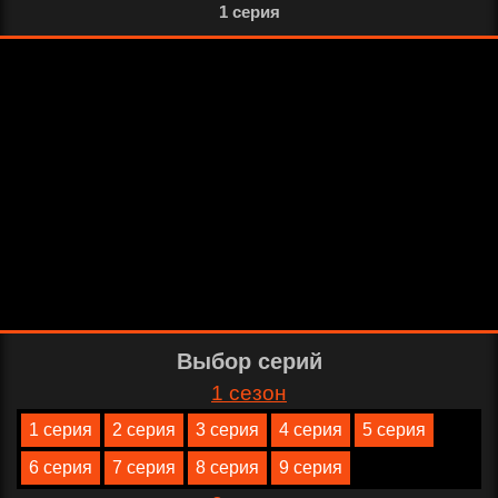
1 серия
Выбор серий
1 сезон
1 серия
2 серия
3 серия
4 серия
5 серия
6 серия
7 серия
8 серия
9 серия