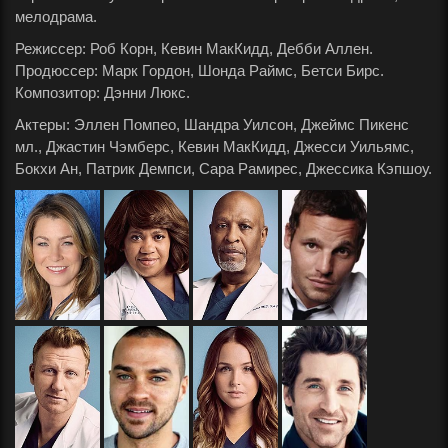
страсти
мелодрама.
Анатомии
Режиссер
: Роб Корн, Кевин МакКидд, Дебби Аллен.
страсти
Продюссер: Марк Гордон, Шонда Раймс, Бетси Бирс.
Композитор: Дэнни Люкс.
Анатомии
Актеры
: Эллен Помпео, Шандра Уилсон, Джеймс Пикенс
страсти
мл., Джастин Чэмберс, Кевин МакКидд, Джесси Уильямс,
Бокхи Ан, Патрик Демпси, Сара Рамирес, Джессика Кэпшоу.