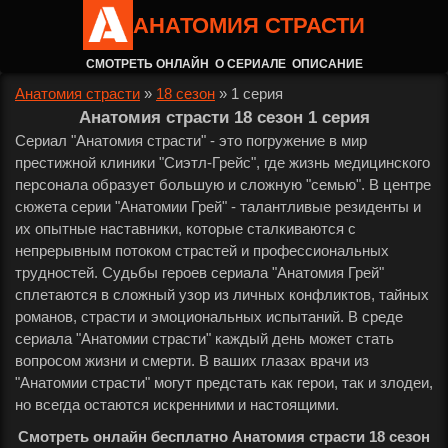
АНАТОМИЯ СТРАСТИ
СМОТРЕТЬ ОНЛАЙН
О СЕРИАЛЕ
ОПИСАНИЕ
Анатомия страсти
»
18 сезон
»
1 серия
Анатомия страсти 18 сезон 1 серия
Сериал "Анатомия страсти" - это погружение в мир
престижной клиники "Сиэтл-Грейс", где жизнь медицинского
персонала образует большую и сложную "семью". В центре
сюжета серии "Анатомии Грей" - талантливые резиденты и
их опытные наставники, которые сталкиваются с
непрерывным потоком страстей и профессиональных
трудностей. Судьбы героев сериала "Анатомия Грей"
сплетаются в сложный узор из личных конфликтов, тайных
романов, страсти и эмоциональных испытаний. В среде
сериала "Анатомии страсти" каждый день может стать
вопросом жизни и смерти. В ваших глазах врачи из
"Анатомии страсти" могут предстать как герои, так и злодеи,
но всегда остаются искренними и настоящими.
Смотреть онлайн бесплатно Анатомия страсти 18 сезон