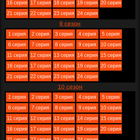
16 серия
17 серия
18 серия
19 серия
20 серия
21 серия
22 серия
23 серия
24 серия
9 сезон
1 серия
2 серия
3 серия
4 серия
5 серия
6 серия
7 серия
8 серия
9 серия
10 серия
11 серия
12 серия
13 серия
14 серия
15 серия
16 серия
17 серия
18 серия
19 серия
20 серия
21 серия
22 серия
23 серия
24 серия
10 сезон
1 серия
2 серия
3 серия
4 серия
5 серия
6 серия
7 серия
8 серия
9 серия
10 серия
11 серия
12 серия
13 серия
14 серия
15 серия
16 серия
17 серия
18 серия
19 серия
20 серия
21 серия
22 серия
23 серия
24 серия