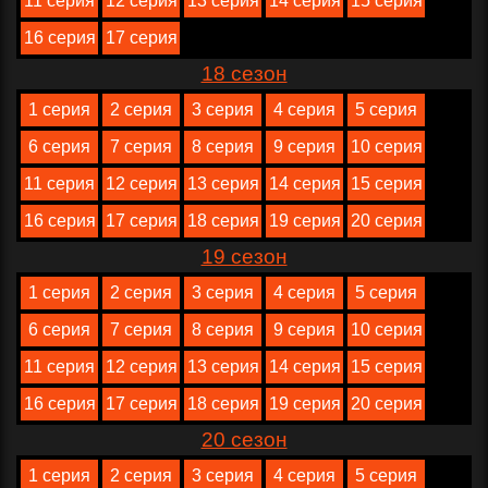
11 серия
12 серия
13 серия
14 серия
15 серия
16 серия
17 серия
18 сезон
1 серия
2 серия
3 серия
4 серия
5 серия
6 серия
7 серия
8 серия
9 серия
10 серия
11 серия
12 серия
13 серия
14 серия
15 серия
16 серия
17 серия
18 серия
19 серия
20 серия
19 сезон
1 серия
2 серия
3 серия
4 серия
5 серия
6 серия
7 серия
8 серия
9 серия
10 серия
11 серия
12 серия
13 серия
14 серия
15 серия
16 серия
17 серия
18 серия
19 серия
20 серия
20 сезон
1 серия
2 серия
3 серия
4 серия
5 серия