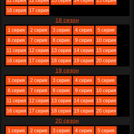
11 серия
12 серия
13 серия
14 серия
15 серия
16 серия
17 серия
18 сезон
1 серия
2 серия
3 серия
4 серия
5 серия
6 серия
7 серия
8 серия
9 серия
10 серия
11 серия
12 серия
13 серия
14 серия
15 серия
16 серия
17 серия
18 серия
19 серия
20 серия
19 сезон
1 серия
2 серия
3 серия
4 серия
5 серия
6 серия
7 серия
8 серия
9 серия
10 серия
11 серия
12 серия
13 серия
14 серия
15 серия
16 серия
17 серия
18 серия
19 серия
20 серия
20 сезон
1 серия
2 серия
3 серия
4 серия
5 серия