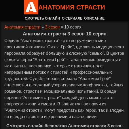
АНАТОМИЯ СТРАСТИ
СМОТРЕТЬ ОНЛАЙН
О СЕРИАЛЕ
ОПИСАНИЕ
Анатомия страсти
»
3 сезон
»
10 серия
Анатомия страсти 3 сезон 10 серия
Сериал "Анатомия страсти" - это погружение в мир
престижной клиники "Сиэтл-Грейс", где жизнь медицинского
персонала образует большую и сложную "семью". В центре
сюжета серии "Анатомии Грей" - талантливые резиденты и
их опытные наставники, которые сталкиваются с
непрерывным потоком страстей и профессиональных
трудностей. Судьбы героев сериала "Анатомия Грей"
сплетаются в сложный узор из личных конфликтов, тайных
романов, страсти и эмоциональных испытаний. В среде
сериала "Анатомии страсти" каждый день может стать
вопросом жизни и смерти. В ваших глазах врачи из
"Анатомии страсти" могут предстать как герои, так и злодеи,
но всегда остаются искренними и настоящими.
Смотреть онлайн бесплатно Анатомия страсти 3 сезон