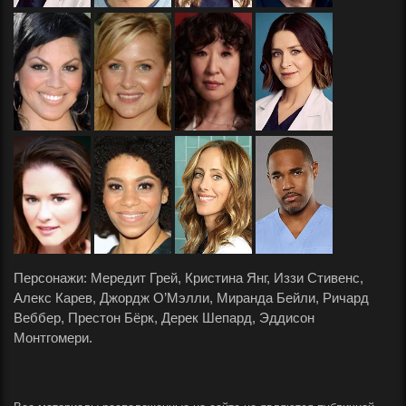
Персонажи: Мередит Грей, Кристина Янг, Иззи Стивенс,
Алекс Карев, Джордж О’Мэлли, Миранда Бейли, Ричард
Веббер, Престон Бёрк, Дерек Шепард, Эддисон
Монтгомери.