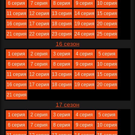
6 серия
7 серия
8 серия
9 серия
10 серия
11 серия
12 серия
13 серия
14 серия
15 серия
16 серия
17 серия
18 серия
19 серия
20 серия
21 серия
22 серия
23 серия
24 серия
25 серия
16 сезон
1 серия
2 серия
3 серия
4 серия
5 серия
6 серия
7 серия
8 серия
9 серия
10 серия
11 серия
12 серия
13 серия
14 серия
15 серия
16 серия
17 серия
18 серия
19 серия
20 серия
21 серия
17 сезон
1 серия
2 серия
3 серия
4 серия
5 серия
6 серия
7 серия
8 серия
9 серия
10 серия