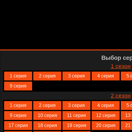
Выбор се
1 сезон
1 серия
2 серия
3 серия
4 серия
5 
9 серия
2 сезон
1 серия
2 серия
3 серия
4 серия
5 
9 серия
10 серия
11 серия
12 серия
13
17 серия
18 серия
19 серия
20 серия
21