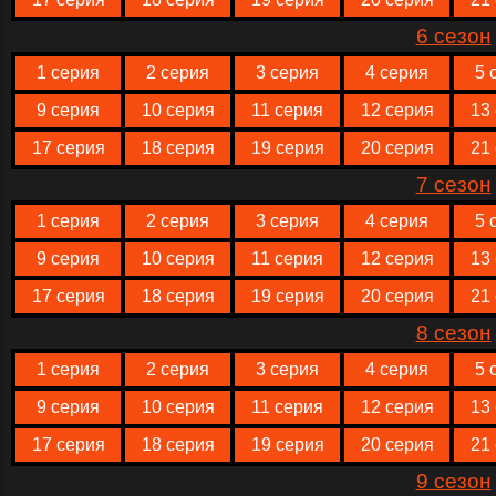
6 сезон
1 серия
2 серия
3 серия
4 серия
5 
9 серия
10 серия
11 серия
12 серия
13
17 серия
18 серия
19 серия
20 серия
21
7 сезон
1 серия
2 серия
3 серия
4 серия
5 
9 серия
10 серия
11 серия
12 серия
13
17 серия
18 серия
19 серия
20 серия
21
8 сезон
1 серия
2 серия
3 серия
4 серия
5 
9 серия
10 серия
11 серия
12 серия
13
17 серия
18 серия
19 серия
20 серия
21
9 сезон