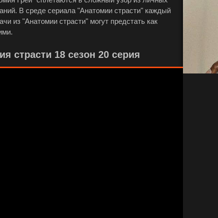
аний. В среде сериала "Анатомии страсти" каждый
ачи из "Анатомии страсти" могут предстать как
ими.
я страсти 18 сезон 20 серия