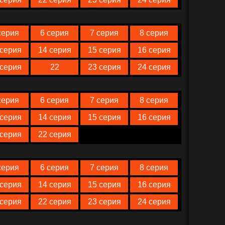
серия
6 серия
7 серия
8 серия
 серия
14 серия
15 серия
16 серия
 серия
22
23 серия
24 серия
серия
6 серия
7 серия
8 серия
 серия
14 серия
15 серия
16 серия
 серия
22 серия
серия
6 серия
7 серия
8 серия
 серия
14 серия
15 серия
16 серия
 серия
22 серия
23 серия
24 серия