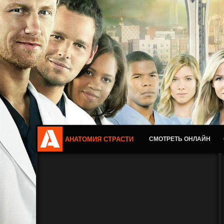
АНАТОМИЯ СТРАСТИ
СМОТРЕТЬ ОНЛАЙН