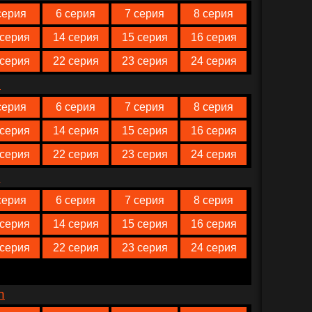
серия
6 серия
7 серия
8 серия
 серия
14 серия
15 серия
16 серия
 серия
22 серия
23 серия
24 серия
н
серия
6 серия
7 серия
8 серия
 серия
14 серия
15 серия
16 серия
 серия
22 серия
23 серия
24 серия
н
серия
6 серия
7 серия
8 серия
 серия
14 серия
15 серия
16 серия
 серия
22 серия
23 серия
24 серия
n