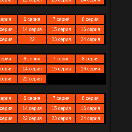
серия
6 серия
7 серия
8 серия
 серия
14 серия
15 серия
16 серия
 серия
22
23 серия
24 серия
серия
6 серия
7 серия
8 серия
 серия
14 серия
15 серия
16 серия
 серия
22 серия
серия
6 серия
7 серия
8 серия
 серия
14 серия
15 серия
16 серия
 серия
22 серия
23 серия
24 серия