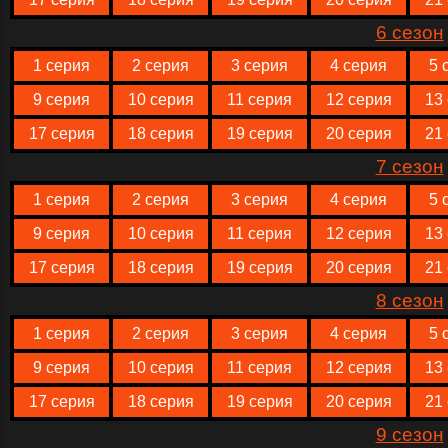
6 сезон
1 серия
2 серия
3 серия
4 серия
5 
9 серия
10 серия
11 серия
12 серия
13
17 серия
18 серия
19 серия
20 серия
21
7 сезон
1 серия
2 серия
3 серия
4 серия
5 
9 серия
10 серия
11 серия
12 серия
13
17 серия
18 серия
19 серия
20 серия
21
8 сезон
1 серия
2 серия
3 серия
4 серия
5 
9 серия
10 серия
11 серия
12 серия
13
17 серия
18 серия
19 серия
20 серия
21
9 сезон