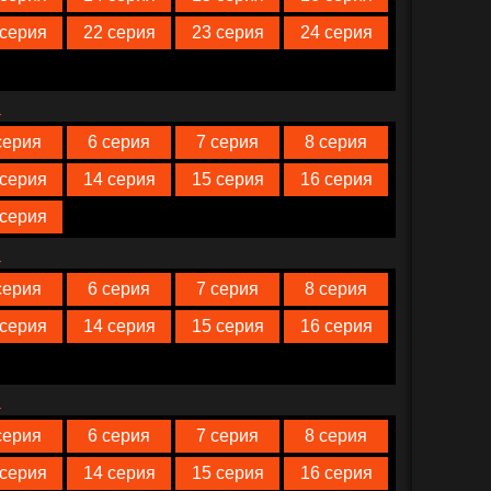
 серия
22 серия
23 серия
24 серия
н
серия
6 серия
7 серия
8 серия
 серия
14 серия
15 серия
16 серия
 серия
н
серия
6 серия
7 серия
8 серия
 серия
14 серия
15 серия
16 серия
н
серия
6 серия
7 серия
8 серия
 серия
14 серия
15 серия
16 серия