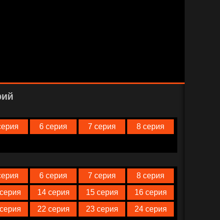
рий
серия
6 серия
7 серия
8 серия
серия
6 серия
7 серия
8 серия
 серия
14 серия
15 серия
16 серия
 серия
22 серия
23 серия
24 серия