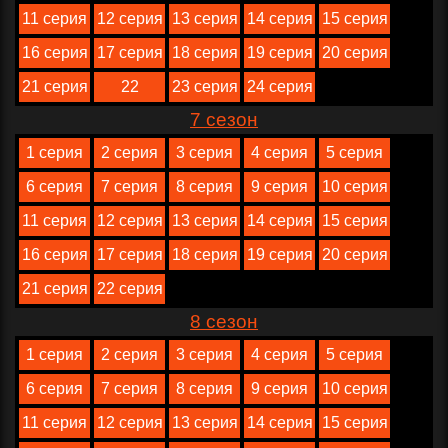
11 серия
12 серия
13 серия
14 серия
15 серия
16 серия
17 серия
18 серия
19 серия
20 серия
21 серия
22
23 серия
24 серия
7 сезон
1 серия
2 серия
3 серия
4 серия
5 серия
6 серия
7 серия
8 серия
9 серия
10 серия
11 серия
12 серия
13 серия
14 серия
15 серия
16 серия
17 серия
18 серия
19 серия
20 серия
21 серия
22 серия
8 сезон
1 серия
2 серия
3 серия
4 серия
5 серия
6 серия
7 серия
8 серия
9 серия
10 серия
11 серия
12 серия
13 серия
14 серия
15 серия