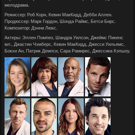
страсти
мелодрама.
Анатомии
Режиссер
: Роб Корн, Кевин МакКидд, Дебби Аллен.
страсти
Продюссер: Марк Гордон, Шонда Раймс, Бетси Бирс.
Композитор: Дэнни Люкс.
Анатомии
Актеры
: Эллен Помпео, Шандра Уилсон, Джеймс Пикенс
страсти
мл., Джастин Чэмберс, Кевин МакКидд, Джесси Уильямс,
Бокхи Ан, Патрик Демпси, Сара Рамирес, Джессика Кэпшоу.