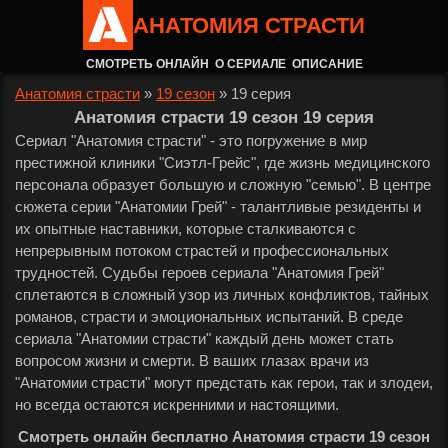
АНАТОМИЯ СТРАСТИ
СМОТРЕТЬ ОНЛАЙН
О СЕРИАЛЕ
ОПИСАНИЕ
Анатомия страсти
»
19 сезон
»
19 серия
Анатомия страсти 19 сезон 19 серия
Сериал "Анатомия страсти" - это погружение в мир
престижной клиники "Сиэтл-Грейс", где жизнь медицинского
персонала образует большую и сложную "семью". В центре
сюжета серии "Анатомии Грей" - талантливые резиденты и
их опытные наставники, которые сталкиваются с
непрерывным потоком страстей и профессиональных
трудностей. Судьбы героев сериала "Анатомия Грей"
сплетаются в сложный узор из личных конфликтов, тайных
романов, страсти и эмоциональных испытаний. В среде
сериала "Анатомии страсти" каждый день может стать
вопросом жизни и смерти. В ваших глазах врачи из
"Анатомии страсти" могут предстать как герои, так и злодеи,
но всегда остаются искренними и настоящими.
Смотреть онлайн бесплатно Анатомия страсти 19 сезон