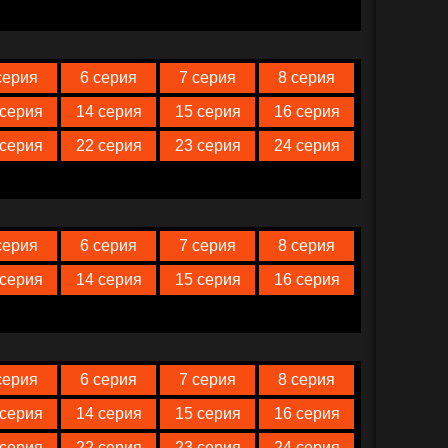
серия
6 серия
7 серия
8 серия
 серия
14 серия
15 серия
16 серия
 серия
22 серия
23 серия
24 серия
серия
6 серия
7 серия
8 серия
 серия
14 серия
15 серия
16 серия
серия
6 серия
7 серия
8 серия
 серия
14 серия
15 серия
16 серия
 серия
22 серия
23 серия
24 серия