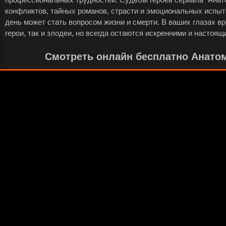
конфликтов, тайных романов, страсти и эмоциональных испыт
день может стать вопросом жизни и смерти. В ваших глазах вр
герои, так и злодеи, но всегда остаются искренними и настоящ
Смотреть онлайн бесплатно Анатоми