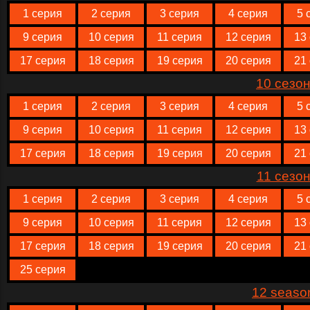
1 серия
2 серия
3 серия
4 серия
5 
9 серия
10 серия
11 серия
12 серия
13
17 серия
18 серия
19 серия
20 серия
21
10 сезо
1 серия
2 серия
3 серия
4 серия
5 
9 серия
10 серия
11 серия
12 серия
13
17 серия
18 серия
19 серия
20 серия
21
11 сезо
1 серия
2 серия
3 серия
4 серия
5 
9 серия
10 серия
11 серия
12 серия
13
17 серия
18 серия
19 серия
20 серия
21
25 серия
12 seaso