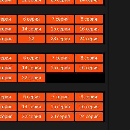
серия
6 серия
7 серия
8 серия
 серия
14 серия
15 серия
16 серия
 серия
22
23 серия
24 серия
серия
6 серия
7 серия
8 серия
 серия
14 серия
15 серия
16 серия
 серия
22 серия
серия
6 серия
7 серия
8 серия
 серия
14 серия
15 серия
16 серия
 серия
22 серия
23 серия
24 серия