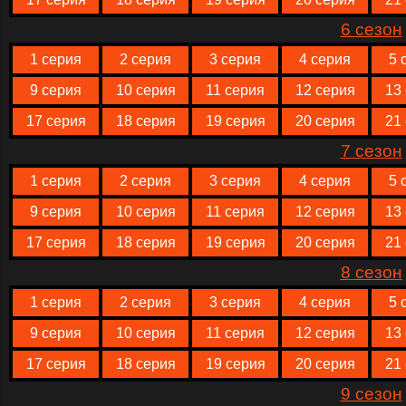
6 сезон
1 серия
2 серия
3 серия
4 серия
5 
9 серия
10 серия
11 серия
12 серия
13
17 серия
18 серия
19 серия
20 серия
21
7 сезон
1 серия
2 серия
3 серия
4 серия
5 
9 серия
10 серия
11 серия
12 серия
13
17 серия
18 серия
19 серия
20 серия
21
8 сезон
1 серия
2 серия
3 серия
4 серия
5 
9 серия
10 серия
11 серия
12 серия
13
17 серия
18 серия
19 серия
20 серия
21
9 сезон