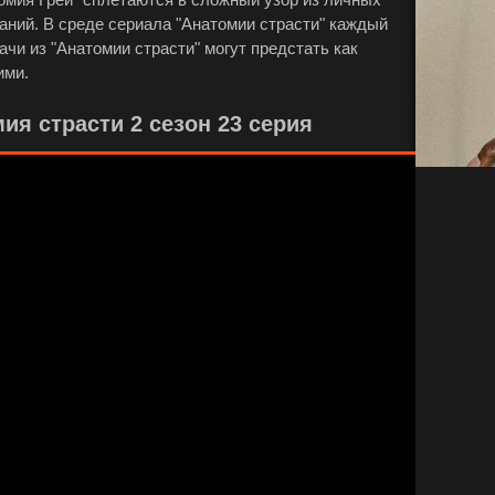
аний. В среде сериала "Анатомии страсти" каждый
ачи из "Анатомии страсти" могут предстать как
ими.
я страсти 2 сезон 23 серия