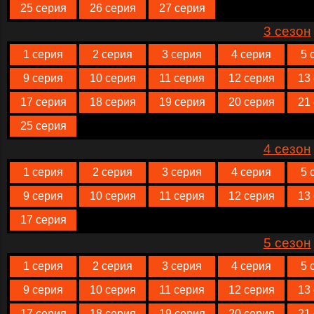
25 серия
26 серия
27 серия
3 сезон
1 серия
2 серия
3 серия
4 серия
5 
9 серия
10 серия
11 серия
12 серия
13
17 серия
18 серия
19 серия
20 серия
21
25 серия
4 сезон
1 серия
2 серия
3 серия
4 серия
5 
9 серия
10 серия
11 серия
12 серия
13
17 серия
5 сезон
1 серия
2 серия
3 серия
4 серия
5 
9 серия
10 серия
11 серия
12 серия
13
17 серия
18 серия
19 серия
20 серия
21