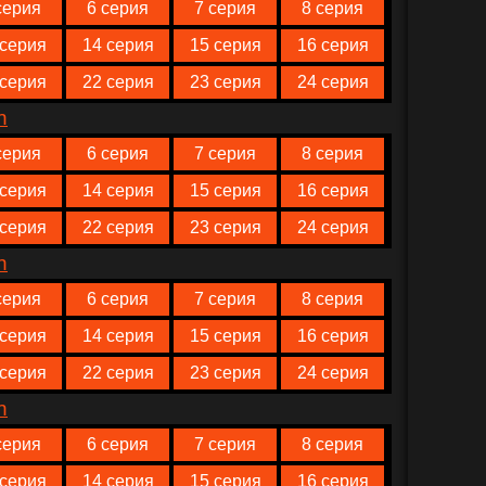
серия
6 серия
7 серия
8 серия
 серия
14 серия
15 серия
16 серия
 серия
22 серия
23 серия
24 серия
n
серия
6 серия
7 серия
8 серия
 серия
14 серия
15 серия
16 серия
 серия
22 серия
23 серия
24 серия
n
серия
6 серия
7 серия
8 серия
 серия
14 серия
15 серия
16 серия
 серия
22 серия
23 серия
24 серия
n
серия
6 серия
7 серия
8 серия
 серия
14 серия
15 серия
16 серия