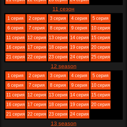
11 сезон
1 серия
2 серия
3 серия
4 серия
5 серия
6 серия
7 серия
8 серия
9 серия
10 серия
11 серия
12 серия
13 серия
14 серия
15 серия
16 серия
17 серия
18 серия
19 серия
20 серия
21 серия
22 серия
23 серия
24 серия
25 серия
12 season
1 серия
2 серия
3 серия
4 серия
5 серия
6 серия
7 серия
8 серия
9 серия
10 серия
11 серия
12 серия
13 серия
14 серия
15 серия
16 серия
17 серия
18 серия
19 серия
20 серия
21 серия
22 серия
23 серия
24 серия
13 season