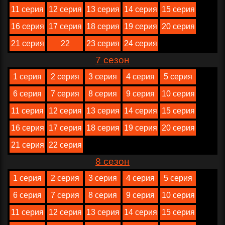
11 серия
12 серия
13 серия
14 серия
15 серия
16 серия
17 серия
18 серия
19 серия
20 серия
21 серия
22
23 серия
24 серия
7 сезон
1 серия
2 серия
3 серия
4 серия
5 серия
6 серия
7 серия
8 серия
9 серия
10 серия
11 серия
12 серия
13 серия
14 серия
15 серия
16 серия
17 серия
18 серия
19 серия
20 серия
21 серия
22 серия
8 сезон
1 серия
2 серия
3 серия
4 серия
5 серия
6 серия
7 серия
8 серия
9 серия
10 серия
11 серия
12 серия
13 серия
14 серия
15 серия