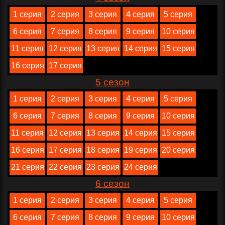
1 серия
2 серия
3 серия
4 серия
5 серия
6 серия
7 серия
8 серия
9 серия
10 серия
11 серия
12 серия
13 серия
14 серия
15 серия
16 серия
17 серия
5 сезон
1 серия
2 серия
3 серия
4 серия
5 серия
6 серия
7 серия
8 серия
9 серия
10 серия
11 серия
12 серия
13 серия
14 серия
15 серия
16 серия
17 серия
18 серия
19 серия
20 серия
21 серия
22 серия
23 серия
24 серия
6 сезон
1 серия
2 серия
3 серия
4 серия
5 серия
6 серия
7 серия
8 серия
9 серия
10 серия