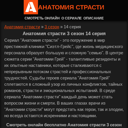
АНАТОМИЯ СТРАСТИ
СМОТРЕТЬ ОНЛАЙН
О СЕРИАЛЕ
ОПИСАНИЕ
Анатомия страсти
»
3 сезон
»
14 серия
Анатомия страсти 3 сезон 14 серия
Сериал "Анатомия страсти" - это погружение в мир
престижной клиники "Сиэтл-Грейс", где жизнь медицинского
персонала образует большую и сложную "семью". В центре
сюжета серии "Анатомии Грей" - талантливые резиденты и
их опытные наставники, которые сталкиваются с
непрерывным потоком страстей и профессиональных
трудностей. Судьбы героев сериала "Анатомия Грей"
сплетаются в сложный узор из личных конфликтов, тайных
романов, страсти и эмоциональных испытаний. В среде
сериала "Анатомии страсти" каждый день может стать
вопросом жизни и смерти. В ваших глазах врачи из
"Анатомии страсти" могут предстать как герои, так и злодеи,
но всегда остаются искренними и настоящими.
Смотреть онлайн бесплатно Анатомия страсти 3 сезон