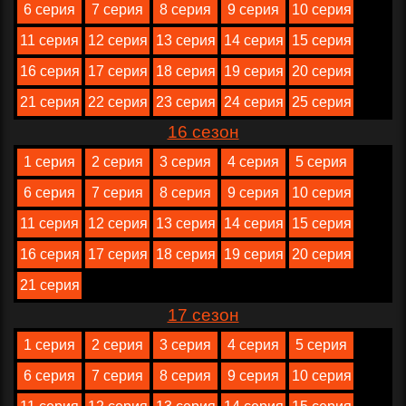
6 серия
7 серия
8 серия
9 серия
10 серия
11 серия
12 серия
13 серия
14 серия
15 серия
16 серия
17 серия
18 серия
19 серия
20 серия
21 серия
22 серия
23 серия
24 серия
25 серия
16 сезон
1 серия
2 серия
3 серия
4 серия
5 серия
6 серия
7 серия
8 серия
9 серия
10 серия
11 серия
12 серия
13 серия
14 серия
15 серия
16 серия
17 серия
18 серия
19 серия
20 серия
21 серия
17 сезон
1 серия
2 серия
3 серия
4 серия
5 серия
6 серия
7 серия
8 серия
9 серия
10 серия