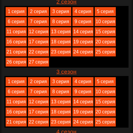
2 сезон
1 серия
2 серия
3 серия
4 серия
5 серия
6 серия
7 серия
8 серия
9 серия
10 серия
11 серия
12 серия
13 серия
14 серия
15 серия
16 серия
17 серия
18 серия
19 серия
20 серия
21 серия
22 серия
23 серия
24 серия
25 серия
26 серия
27 серия
3 сезон
1 серия
2 серия
3 серия
4 серия
5 серия
6 серия
7 серия
8 серия
9 серия
10 серия
11 серия
12 серия
13 серия
14 серия
15 серия
16 серия
17 серия
18 серия
19 серия
20 серия
21 серия
22 серия
23 серия
24 серия
25 серия
4 сезон