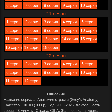
6 серия
7 серия
8 серия
9 серия
10 серия
21 сезон
1 серия
2 серия
3 серия
4 серия
5 серия
6 серия
7 серия
8 серия
9 серия
10 серия
11 серия
12 серия
13 серия
14 серия
15 серия
16 серия
17 серия
18 серия
22 сезон
1 серия
2 серия
3 серия
4 серия
5 серия
6 серия
7 серия
8 серия
9 серия
10 серия
11 серия
12 серия
Описание
Название сериала: Анатомия страсти (Grey's Anatomy).
Качество: FullHD (1080p). Год: 2005-2026. Длительность
Анатомии
серии
: 43 минуты. Страна: США. Жанр сериала: драма,