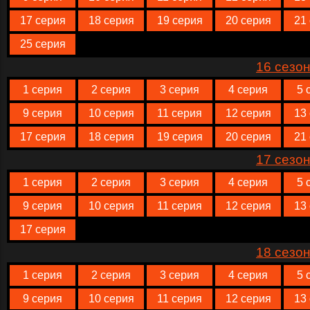
17 серия
18 серия
19 серия
20 серия
21
25 серия
16 сезо
1 серия
2 серия
3 серия
4 серия
5 
9 серия
10 серия
11 серия
12 серия
13
17 серия
18 серия
19 серия
20 серия
21
17 сезо
1 серия
2 серия
3 серия
4 серия
5 
9 серия
10 серия
11 серия
12 серия
13
17 серия
18 сезо
1 серия
2 серия
3 серия
4 серия
5 
9 серия
10 серия
11 серия
12 серия
13