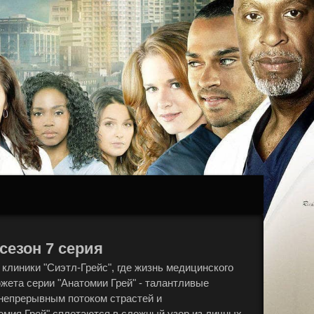
сезон 7 серия
 клиники "Сиэтл-Грейс", где жизнь медицинского
жета серии "Анатомии Грей" - талантливые
 непрерывным потоком страстей и
мия Грей" сплетаются в сложный узор из личных