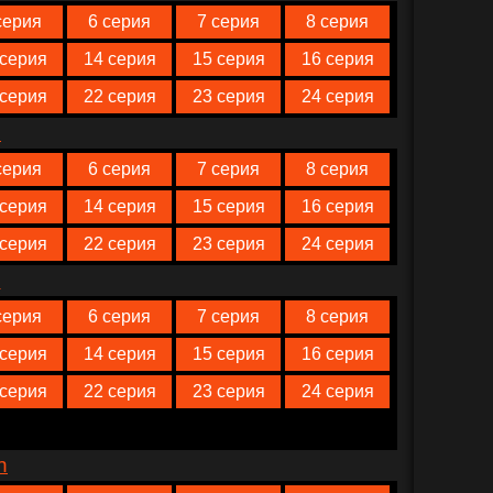
серия
6 серия
7 серия
8 серия
 серия
14 серия
15 серия
16 серия
 серия
22 серия
23 серия
24 серия
н
серия
6 серия
7 серия
8 серия
 серия
14 серия
15 серия
16 серия
 серия
22 серия
23 серия
24 серия
н
серия
6 серия
7 серия
8 серия
 серия
14 серия
15 серия
16 серия
 серия
22 серия
23 серия
24 серия
n