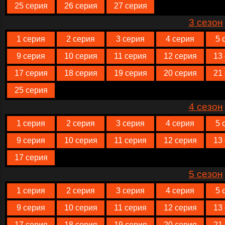
25 серия
26 серия
27 серия
3 сезон
1 серия
2 серия
3 серия
4 серия
5 
9 серия
10 серия
11 серия
12 серия
13
17 серия
18 серия
19 серия
20 серия
21
25 серия
4 сезон
1 серия
2 серия
3 серия
4 серия
5 
9 серия
10 серия
11 серия
12 серия
13
17 серия
5 сезон
1 серия
2 серия
3 серия
4 серия
5 
9 серия
10 серия
11 серия
12 серия
13
17 серия
18 серия
19 серия
20 серия
21