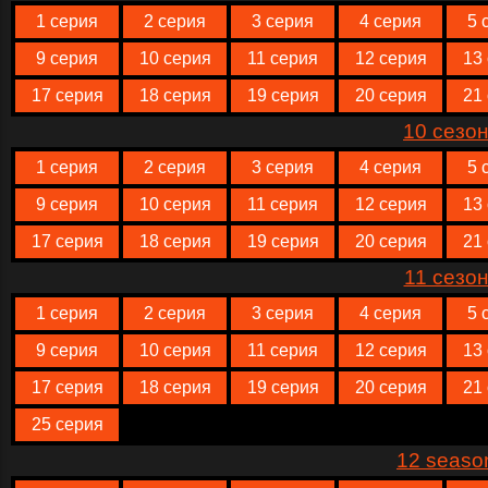
1 серия
2 серия
3 серия
4 серия
5 
9 серия
10 серия
11 серия
12 серия
13
17 серия
18 серия
19 серия
20 серия
21
10 сезо
1 серия
2 серия
3 серия
4 серия
5 
9 серия
10 серия
11 серия
12 серия
13
17 серия
18 серия
19 серия
20 серия
21
11 сезо
1 серия
2 серия
3 серия
4 серия
5 
9 серия
10 серия
11 серия
12 серия
13
17 серия
18 серия
19 серия
20 серия
21
25 серия
12 seaso