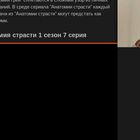
аний. В среде сериала "Анатомии страсти" каждый
ачи из "Анатомии страсти" могут предстать как
ими.
ия страсти 1 сезон 7 серия