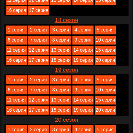
11 серия
12 серия
13 серия
14 серия
15 серия
16 серия
17 серия
18 сезон
1 серия
2 серия
3 серия
4 серия
5 серия
6 серия
7 серия
8 серия
9 серия
10 серия
11 серия
12 серия
13 серия
14 серия
15 серия
16 серия
17 серия
18 серия
19 серия
20 серия
19 сезон
1 серия
2 серия
3 серия
4 серия
5 серия
6 серия
7 серия
8 серия
9 серия
10 серия
11 серия
12 серия
13 серия
14 серия
15 серия
16 серия
17 серия
18 серия
19 серия
20 серия
20 сезон
1 серия
2 серия
3 серия
4 серия
5 серия