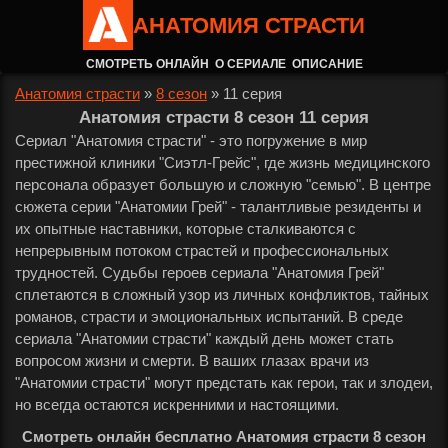
АНАТОМИЯ СТРАСТИ
СМОТРЕТЬ ОНЛАЙН
О СЕРИАЛЕ
ОПИСАНИЕ
Анатомия страсти
»
8 сезон
»
11 серия
Анатомия страсти 8 сезон 11 серия
Сериал "Анатомия страсти" - это погружение в мир
престижной клиники "Сиэтл-Грейс", где жизнь медицинского
персонала образует большую и сложную "семью". В центре
сюжета серии "Анатомии Грей" - талантливые резиденты и
их опытные наставники, которые сталкиваются с
непрерывным потоком страстей и профессиональных
трудностей. Судьбы героев сериала "Анатомия Грей"
сплетаются в сложный узор из личных конфликтов, тайных
романов, страсти и эмоциональных испытаний. В среде
сериала "Анатомии страсти" каждый день может стать
вопросом жизни и смерти. В ваших глазах врачи из
"Анатомии страсти" могут предстать как герои, так и злодеи,
но всегда остаются искренними и настоящими.
Смотреть онлайн бесплатно Анатомия страсти 8 сезон