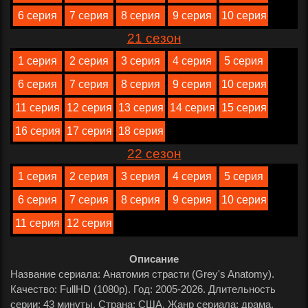
6 серия
7 серия
8 серия
9 серия
10 серия
21 сезон
1 серия
2 серия
3 серия
4 серия
5 серия
6 серия
7 серия
8 серия
9 серия
10 серия
11 серия
12 серия
13 серия
14 серия
15 серия
16 серия
17 серия
18 серия
22 сезон
1 серия
2 серия
3 серия
4 серия
5 серия
6 серия
7 серия
8 серия
9 серия
10 серия
11 серия
12 серия
Описание
Название сериала: Анатомия страсти (Grey's Anatomy).
Качество: FullHD (1080p). Год: 2005-2026. Длительность
Анатомии
серии
: 43 минуты. Страна: США. Жанр сериала: драма,