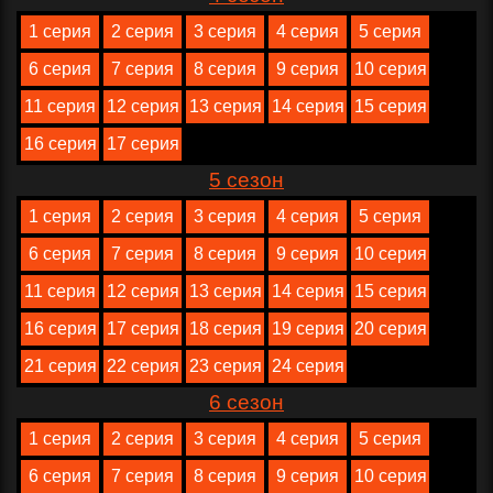
1 серия
2 серия
3 серия
4 серия
5 серия
6 серия
7 серия
8 серия
9 серия
10 серия
11 серия
12 серия
13 серия
14 серия
15 серия
16 серия
17 серия
5 сезон
1 серия
2 серия
3 серия
4 серия
5 серия
6 серия
7 серия
8 серия
9 серия
10 серия
11 серия
12 серия
13 серия
14 серия
15 серия
16 серия
17 серия
18 серия
19 серия
20 серия
21 серия
22 серия
23 серия
24 серия
6 сезон
1 серия
2 серия
3 серия
4 серия
5 серия
6 серия
7 серия
8 серия
9 серия
10 серия