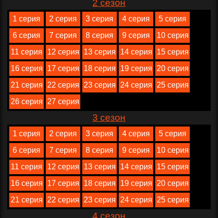
2 сезон
1 серия
2 серия
3 серия
4 серия
5 серия
6 серия
7 серия
8 серия
9 серия
10 серия
11 серия
12 серия
13 серия
14 серия
15 серия
16 серия
17 серия
18 серия
19 серия
20 серия
21 серия
22 серия
23 серия
24 серия
25 серия
26 серия
27 серия
3 сезон
1 серия
2 серия
3 серия
4 серия
5 серия
6 серия
7 серия
8 серия
9 серия
10 серия
11 серия
12 серия
13 серия
14 серия
15 серия
16 серия
17 серия
18 серия
19 серия
20 серия
21 серия
22 серия
23 серия
24 серия
25 серия
4 сезон