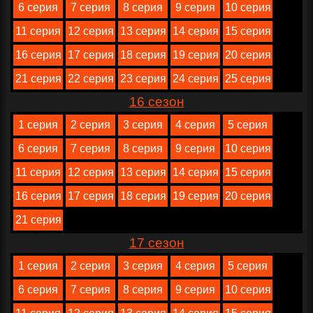
6 серия
7 серия
8 серия
9 серия
10 серия
11 серия
12 серия
13 серия
14 серия
15 серия
16 серия
17 серия
18 серия
19 серия
20 серия
21 серия
22 серия
23 серия
24 серия
25 серия
16 сезон
1 серия
2 серия
3 серия
4 серия
5 серия
6 серия
7 серия
8 серия
9 серия
10 серия
11 серия
12 серия
13 серия
14 серия
15 серия
16 серия
17 серия
18 серия
19 серия
20 серия
21 серия
17 сезон
1 серия
2 серия
3 серия
4 серия
5 серия
6 серия
7 серия
8 серия
9 серия
10 серия