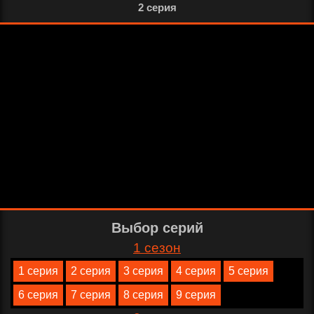
2 серия
Выбор серий
1 сезон
1 серия
2 серия
3 серия
4 серия
5 серия
6 серия
7 серия
8 серия
9 серия