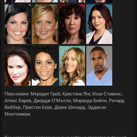
Персонажи: Мередит Грей, Кристина Янг, Иззи Стивенс,
Алекс Карев, Джордж О’Мэлли, Миранда Бейли, Ричард
Веббер, Престон Бёрк, Дерек Шепард, Эддисон
Монтгомери.