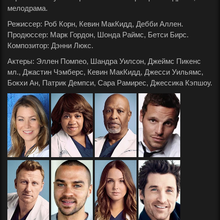
страсти
мелодрама.
Анатомии
Режиссер
: Роб Корн, Кевин МакКидд, Дебби Аллен.
страсти
Продюссер: Марк Гордон, Шонда Раймс, Бетси Бирс.
Композитор: Дэнни Люкс.
Анатомии
Актеры
: Эллен Помпео, Шандра Уилсон, Джеймс Пикенс
страсти
мл., Джастин Чэмберс, Кевин МакКидд, Джесси Уильямс,
Бокхи Ан, Патрик Демпси, Сара Рамирес, Джессика Кэпшоу.