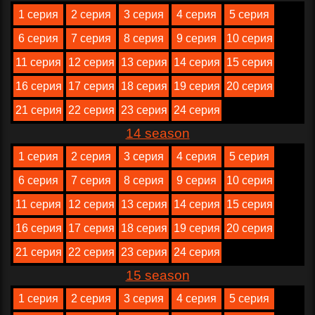
1 серия
2 серия
3 серия
4 серия
5 серия
6 серия
7 серия
8 серия
9 серия
10 серия
11 серия
12 серия
13 серия
14 серия
15 серия
16 серия
17 серия
18 серия
19 серия
20 серия
21 серия
22 серия
23 серия
24 серия
14 season
1 серия
2 серия
3 серия
4 серия
5 серия
6 серия
7 серия
8 серия
9 серия
10 серия
11 серия
12 серия
13 серия
14 серия
15 серия
16 серия
17 серия
18 серия
19 серия
20 серия
21 серия
22 серия
23 серия
24 серия
15 season
1 серия
2 серия
3 серия
4 серия
5 серия