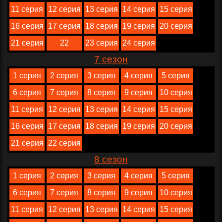
11 серия
12 серия
13 серия
14 серия
15 серия
16 серия
17 серия
18 серия
19 серия
20 серия
21 серия
22
23 серия
24 серия
7 сезон
1 серия
2 серия
3 серия
4 серия
5 серия
6 серия
7 серия
8 серия
9 серия
10 серия
11 серия
12 серия
13 серия
14 серия
15 серия
16 серия
17 серия
18 серия
19 серия
20 серия
21 серия
22 серия
8 сезон
1 серия
2 серия
3 серия
4 серия
5 серия
6 серия
7 серия
8 серия
9 серия
10 серия
11 серия
12 серия
13 серия
14 серия
15 серия