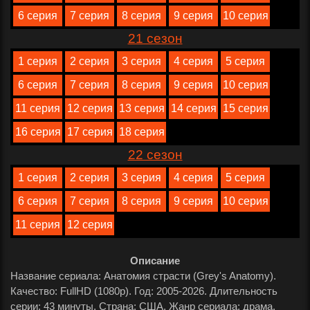
6 серия
7 серия
8 серия
9 серия
10 серия
21 сезон
1 серия
2 серия
3 серия
4 серия
5 серия
6 серия
7 серия
8 серия
9 серия
10 серия
11 серия
12 серия
13 серия
14 серия
15 серия
16 серия
17 серия
18 серия
22 сезон
1 серия
2 серия
3 серия
4 серия
5 серия
6 серия
7 серия
8 серия
9 серия
10 серия
11 серия
12 серия
Описание
Название сериала: Анатомия страсти (Grey's Anatomy).
Качество: FullHD (1080p). Год: 2005-2026. Длительность
Анатомии
серии
: 43 минуты. Страна: США. Жанр сериала: драма,