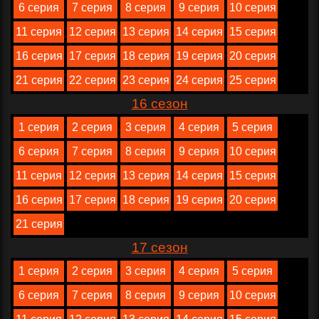
6 серия
7 серия
8 серия
9 серия
10 серия
11 серия
12 серия
13 серия
14 серия
15 серия
16 серия
17 серия
18 серия
19 серия
20 серия
21 серия
22 серия
23 серия
24 серия
25 серия
16 сезон
1 серия
2 серия
3 серия
4 серия
5 серия
6 серия
7 серия
8 серия
9 серия
10 серия
11 серия
12 серия
13 серия
14 серия
15 серия
16 серия
17 серия
18 серия
19 серия
20 серия
21 серия
17 сезон
1 серия
2 серия
3 серия
4 серия
5 серия
6 серия
7 серия
8 серия
9 серия
10 серия