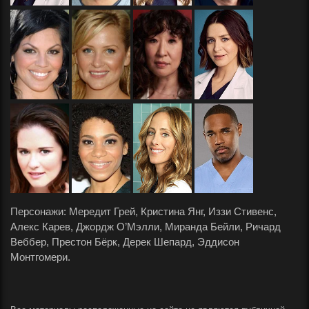
Персонажи: Мередит Грей, Кристина Янг, Иззи Стивенс,
Алекс Карев, Джордж О’Мэлли, Миранда Бейли, Ричард
Веббер, Престон Бёрк, Дерек Шепард, Эддисон
Монтгомери.