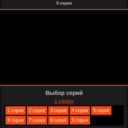
9 серия
Выбор серий
1 сезон
1 серия
2 серия
3 серия
4 серия
5 серия
6 серия
7 серия
8 серия
9 серия