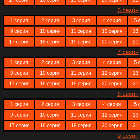
6 сезон
1 серия
2 серия
3 серия
4 серия
5 
9 серия
10 серия
11 серия
12 серия
13
17 серия
18 серия
19 серия
20 серия
21
7 сезон
1 серия
2 серия
3 серия
4 серия
5 
9 серия
10 серия
11 серия
12 серия
13
17 серия
18 серия
19 серия
20 серия
21
8 сезон
1 серия
2 серия
3 серия
4 серия
5 
9 серия
10 серия
11 серия
12 серия
13
17 серия
18 серия
19 серия
20 серия
21
9 сезон