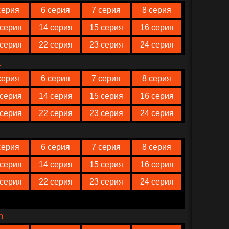
серия
6 серия
7 серия
8 серия
 серия
14 серия
15 серия
16 серия
 серия
22 серия
23 серия
24 серия
н
серия
6 серия
7 серия
8 серия
 серия
14 серия
15 серия
16 серия
 серия
22 серия
23 серия
24 серия
н
серия
6 серия
7 серия
8 серия
 серия
14 серия
15 серия
16 серия
 серия
22 серия
23 серия
24 серия
n