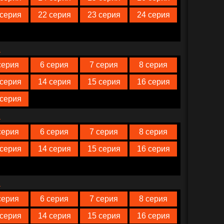
 серия
22 серия
23 серия
24 серия
н
серия
6 серия
7 серия
8 серия
 серия
14 серия
15 серия
16 серия
 серия
н
серия
6 серия
7 серия
8 серия
 серия
14 серия
15 серия
16 серия
н
серия
6 серия
7 серия
8 серия
 серия
14 серия
15 серия
16 серия