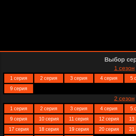
Выбор се
1 сезон
1 серия
2 серия
3 серия
4 серия
5 
9 серия
2 сезон
1 серия
2 серия
3 серия
4 серия
5 
9 серия
10 серия
11 серия
12 серия
13
17 серия
18 серия
19 серия
20 серия
21