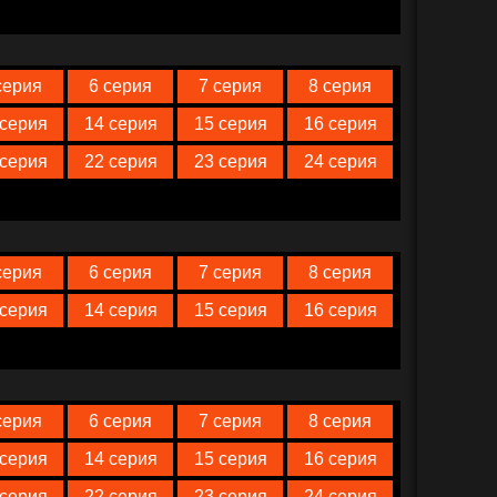
серия
6 серия
7 серия
8 серия
 серия
14 серия
15 серия
16 серия
 серия
22 серия
23 серия
24 серия
серия
6 серия
7 серия
8 серия
 серия
14 серия
15 серия
16 серия
серия
6 серия
7 серия
8 серия
 серия
14 серия
15 серия
16 серия
 серия
22 серия
23 серия
24 серия