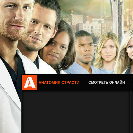
АНАТОМИЯ СТРАСТИ
СМОТРЕТЬ ОНЛАЙН