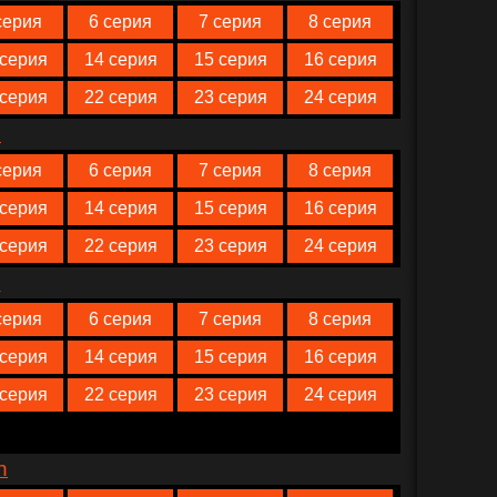
серия
6 серия
7 серия
8 серия
 серия
14 серия
15 серия
16 серия
 серия
22 серия
23 серия
24 серия
н
серия
6 серия
7 серия
8 серия
 серия
14 серия
15 серия
16 серия
 серия
22 серия
23 серия
24 серия
н
серия
6 серия
7 серия
8 серия
 серия
14 серия
15 серия
16 серия
 серия
22 серия
23 серия
24 серия
n