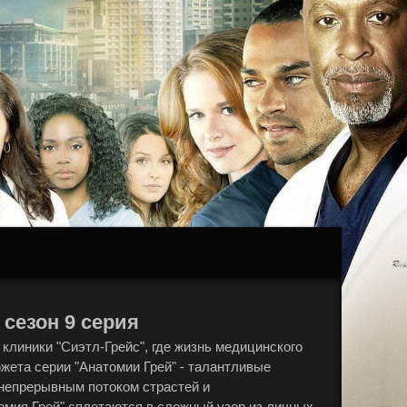
 сезон 9 серия
 клиники "Сиэтл-Грейс", где жизнь медицинского
жета серии "Анатомии Грей" - талантливые
 непрерывным потоком страстей и
мия Грей" сплетаются в сложный узор из личных