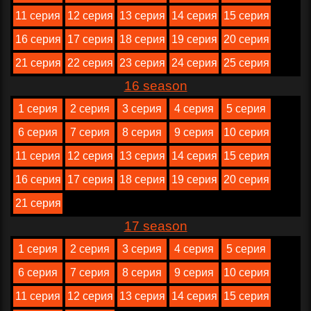
11 серия
12 серия
13 серия
14 серия
15 серия
16 серия
17 серия
18 серия
19 серия
20 серия
21 серия
22 серия
23 серия
24 серия
25 серия
16 season
1 серия
2 серия
3 серия
4 серия
5 серия
6 серия
7 серия
8 серия
9 серия
10 серия
11 серия
12 серия
13 серия
14 серия
15 серия
16 серия
17 серия
18 серия
19 серия
20 серия
21 серия
17 season
1 серия
2 серия
3 серия
4 серия
5 серия
6 серия
7 серия
8 серия
9 серия
10 серия
11 серия
12 серия
13 серия
14 серия
15 серия