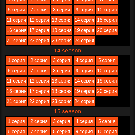
6 серия
7 серия
8 серия
9 серия
10 серия
11 серия
12 серия
13 серия
14 серия
15 серия
16 серия
17 серия
18 серия
19 серия
20 серия
21 серия
22 серия
23 серия
24 серия
14 season
1 серия
2 серия
3 серия
4 серия
5 серия
6 серия
7 серия
8 серия
9 серия
10 серия
11 серия
12 серия
13 серия
14 серия
15 серия
16 серия
17 серия
18 серия
19 серия
20 серия
21 серия
22 серия
23 серия
24 серия
15 season
1 серия
2 серия
3 серия
4 серия
5 серия
6 серия
7 серия
8 серия
9 серия
10 серия