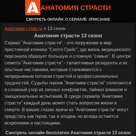
АНАТОМИЯ СТРАСТИ
СМОТРЕТЬ ОНЛАЙН
О СЕРИАЛЕ
ОПИСАНИЕ
Анатомия страсти
»
13 сезон
Анатомия страсти 13 сезон
Сериал "Анатомия страсти" - это погружение в мир
престижной клиники "Сиэтл-Грейс", где жизнь медицинского
персонала образует большую и сложную "семью". В центре
сюжета "Анатомии страсти" - талантливые резиденты и их
опытные наставники, которые сталкиваются с
непрерывным потоком страстей и профессиональных
трудностей. Судьбы героев "Анатомии страсти" сплетаются
в сложный узор из личных конфликтов, тайных романов и
эмоциональных испытаний. В среде сериала "Анатомия
страсти" каждый день может стать вопросом жизни и
смерти. В ваших глазах врачи из "Анатомии страсти" могут
предстать как герои, так и злодеи, но всегда остаются
искренними и настоящими.
Смотреть онлайн бесплатно Анатомия страсти 13 сезон