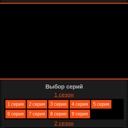
Выбор серий
1 сезон
1 серия
2 серия
3 серия
4 серия
5 серия
6 серия
7 серия
8 серия
9 серия
2 сезон