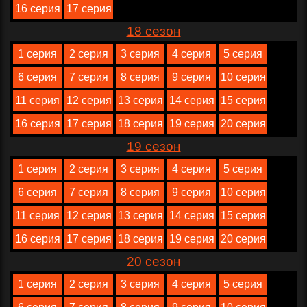
16 серия
17 серия
18 сезон
1 серия
2 серия
3 серия
4 серия
5 серия
6 серия
7 серия
8 серия
9 серия
10 серия
11 серия
12 серия
13 серия
14 серия
15 серия
16 серия
17 серия
18 серия
19 серия
20 серия
19 сезон
1 серия
2 серия
3 серия
4 серия
5 серия
6 серия
7 серия
8 серия
9 серия
10 серия
11 серия
12 серия
13 серия
14 серия
15 серия
16 серия
17 серия
18 серия
19 серия
20 серия
20 сезон
1 серия
2 серия
3 серия
4 серия
5 серия