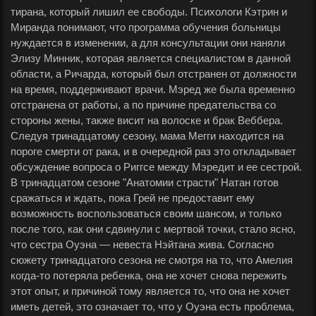
тирана, который лишил ее свободы. Психологи Кэтрин и
Миранда понимают, что программа обучения больницы
нуждается в изменении, а для консультации они наняли
Элизу Минник, которая является специалистом в данной
области, а Ричарда, который был отстранен от должности
на время, поддерживают врачи. Мэред же была временно
отстранена от работы, а по причине предательства со
стороны жены, также висит на волоске и брак Веббера.
Следуя тринадцатому сезону, мама Мегги находится на
пороге смерти от рака, и в очередной раз это откладывает
обсуждение вопроса о Риггсе между Мэредит и ее сестрой.
В тринадцатом сезоне "Анатомии страсти" Натан готов
сражаться и ждать, пока Грей не предоставит ему
возможность воспользоваться своим шансом, и только
после того, как они сдвинули с мертвой точки, стало ясно,
что сестра Оуэна — невеста Нэйтана жива. Согласно
сюжету тринадцатого сезона не смотря на то, что Амелия
когда-то потеряла ребенка, она не хочет снова пережить
этот опыт, и причиной тому является то, что она не хочет
иметь детей, это означает то, что у Оуэна есть проблема,