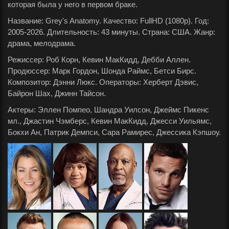
которая была у него в первом браке.
Анатомия
Название:
Grey's Anatomy. Качество: FullHD (1080p). Год:
страсти
серии
2005-2026. Длительность
: 43 минуты. Страна: США. Жанр:
/
Анатомии
драма, мелодрама.
Грей
Анатомия
Режиссер
: Роб Корн, Кевин МакКидд, Дебби Аллен.
страсти
Продюссер: Марк Гордон, Шонда Раймс, Бетси Бирс.
Анатомии
Композитор
: Дэнни Люкс. Операторы: Херберт Дэвис,
страсти
Байрон Шах, Джинн Тайсон.
Анатомии
Актеры
: Эллен Помпео, Шандра Уилсон, Джеймс Пикенс
страсти
мл., Джастин Чэмберс, Кевин МакКидд, Джесси Уильямс,
Бокхи Ан, Патрик Демпси, Сара Рамирес, Джессика Кэпшоу.