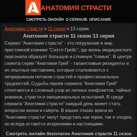
АНАТОМИЯ СТРАСТИ
СМОТРЕТЬ ОНЛАЙН
О СЕРИАЛЕ
ОПИСАНИЕ
Анатомия страсти
»
11 сезон
»
13 серия
Анатомия страсти 11 сезон 13 серия
Сериал "Анатомия страсти" - это погружение в мир
престижной клиники "Сиэтл-Грейс", где жизнь медицинского
персонала образует большую и сложную "семью". В центре
сюжета серии "Анатомии Грей" - талантливые резиденты и
их опытные наставники, которые сталкиваются с
непрерывным потоком страстей и профессиональных
трудностей. Судьбы героев сериала "Анатомия Грей"
сплетаются в сложный узор из личных конфликтов, тайных
романов, страсти и эмоциональных испытаний. В среде
сериала "Анатомии страсти" каждый день может стать
вопросом жизни и смерти. В ваших глазах врачи из
"Анатомии страсти" могут предстать как герои, так и злодеи,
но всегда остаются искренними и настоящими.
Смотреть онлайн бесплатно Анатомия страсти 11 сезон