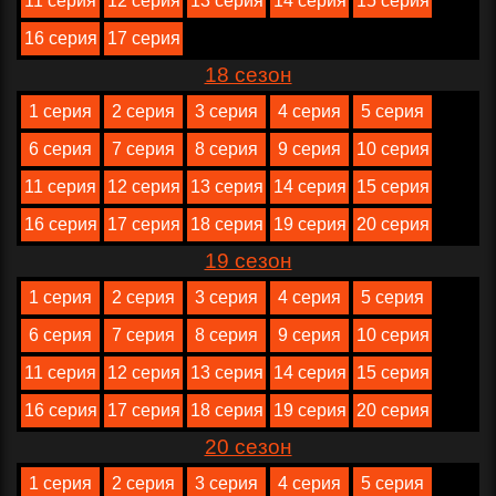
11 серия
12 серия
13 серия
14 серия
15 серия
16 серия
17 серия
18 сезон
1 серия
2 серия
3 серия
4 серия
5 серия
6 серия
7 серия
8 серия
9 серия
10 серия
11 серия
12 серия
13 серия
14 серия
15 серия
16 серия
17 серия
18 серия
19 серия
20 серия
19 сезон
1 серия
2 серия
3 серия
4 серия
5 серия
6 серия
7 серия
8 серия
9 серия
10 серия
11 серия
12 серия
13 серия
14 серия
15 серия
16 серия
17 серия
18 серия
19 серия
20 серия
20 сезон
1 серия
2 серия
3 серия
4 серия
5 серия