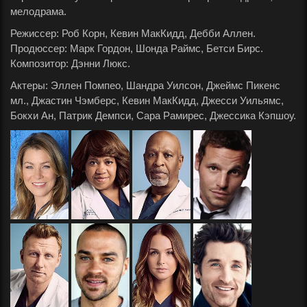
страсти
мелодрама.
Анатомии
Режиссер
: Роб Корн, Кевин МакКидд, Дебби Аллен.
страсти
Продюссер: Марк Гордон, Шонда Раймс, Бетси Бирс.
Композитор: Дэнни Люкс.
Анатомии
Актеры
: Эллен Помпео, Шандра Уилсон, Джеймс Пикенс
страсти
мл., Джастин Чэмберс, Кевин МакКидд, Джесси Уильямс,
Бокхи Ан, Патрик Демпси, Сара Рамирес, Джессика Кэпшоу.