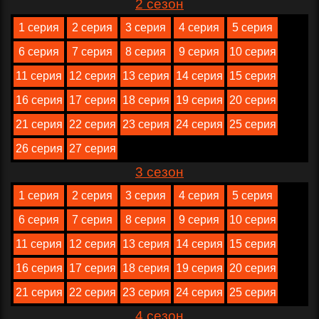
2 сезон
1 серия
2 серия
3 серия
4 серия
5 серия
6 серия
7 серия
8 серия
9 серия
10 серия
11 серия
12 серия
13 серия
14 серия
15 серия
16 серия
17 серия
18 серия
19 серия
20 серия
21 серия
22 серия
23 серия
24 серия
25 серия
26 серия
27 серия
3 сезон
1 серия
2 серия
3 серия
4 серия
5 серия
6 серия
7 серия
8 серия
9 серия
10 серия
11 серия
12 серия
13 серия
14 серия
15 серия
16 серия
17 серия
18 серия
19 серия
20 серия
21 серия
22 серия
23 серия
24 серия
25 серия
4 сезон