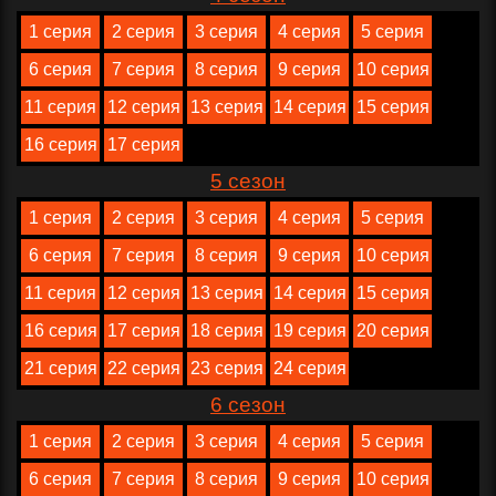
1 серия
2 серия
3 серия
4 серия
5 серия
6 серия
7 серия
8 серия
9 серия
10 серия
11 серия
12 серия
13 серия
14 серия
15 серия
16 серия
17 серия
5 сезон
1 серия
2 серия
3 серия
4 серия
5 серия
6 серия
7 серия
8 серия
9 серия
10 серия
11 серия
12 серия
13 серия
14 серия
15 серия
16 серия
17 серия
18 серия
19 серия
20 серия
21 серия
22 серия
23 серия
24 серия
6 сезон
1 серия
2 серия
3 серия
4 серия
5 серия
6 серия
7 серия
8 серия
9 серия
10 серия