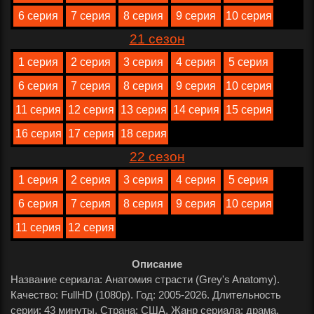
6 серия
7 серия
8 серия
9 серия
10 серия
21 сезон
1 серия
2 серия
3 серия
4 серия
5 серия
6 серия
7 серия
8 серия
9 серия
10 серия
11 серия
12 серия
13 серия
14 серия
15 серия
16 серия
17 серия
18 серия
22 сезон
1 серия
2 серия
3 серия
4 серия
5 серия
6 серия
7 серия
8 серия
9 серия
10 серия
11 серия
12 серия
Описание
Название сериала: Анатомия страсти (Grey's Anatomy).
Качество: FullHD (1080p). Год: 2005-2026. Длительность
Анатомии
серии
: 43 минуты. Страна: США. Жанр сериала: драма,