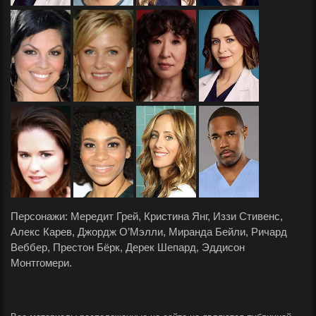
Персонажи: Мередит Грей, Кристина Янг, Иззи Стивенс,
Алекс Карев, Джордж О’Мэлли, Миранда Бейли, Ричард
Веббер, Престон Бёрк, Дерек Шепард, Эддисон
Монтгомери.