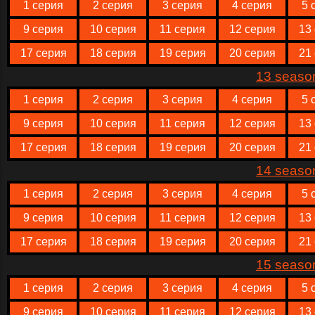
1 серия
2 серия
3 серия
4 серия
5 
9 серия
10 серия
11 серия
12 серия
13
17 серия
18 серия
19 серия
20 серия
21
13 seaso
1 серия
2 серия
3 серия
4 серия
5 
9 серия
10 серия
11 серия
12 серия
13
17 серия
18 серия
19 серия
20 серия
21
14 seaso
1 серия
2 серия
3 серия
4 серия
5 
9 серия
10 серия
11 серия
12 серия
13
17 серия
18 серия
19 серия
20 серия
21
15 seaso
1 серия
2 серия
3 серия
4 серия
5 
9 серия
10 серия
11 серия
12 серия
13