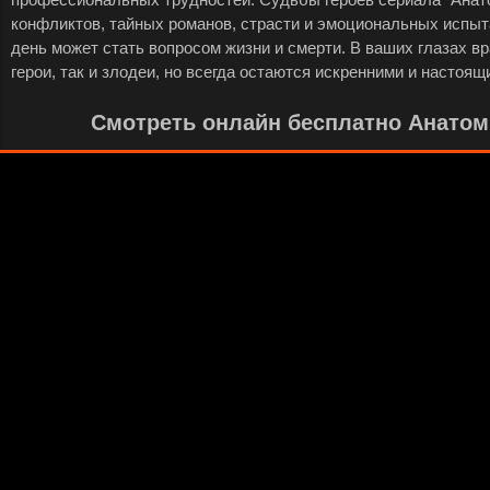
конфликтов, тайных романов, страсти и эмоциональных испыт
день может стать вопросом жизни и смерти. В ваших глазах вр
герои, так и злодеи, но всегда остаются искренними и настоящ
Смотреть онлайн бесплатно Анатоми