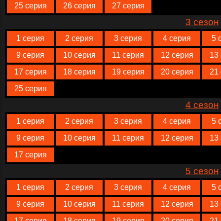
25 серия
26 серия
27 серия
3 сезон
1 серия
2 серия
3 серия
4 серия
5 
9 серия
10 серия
11 серия
12 серия
13
17 серия
18 серия
19 серия
20 серия
21
25 серия
4 сезон
1 серия
2 серия
3 серия
4 серия
5 
9 серия
10 серия
11 серия
12 серия
13
17 серия
5 сезон
1 серия
2 серия
3 серия
4 серия
5 
9 серия
10 серия
11 серия
12 серия
13
17 серия
18 серия
19 серия
20 серия
21