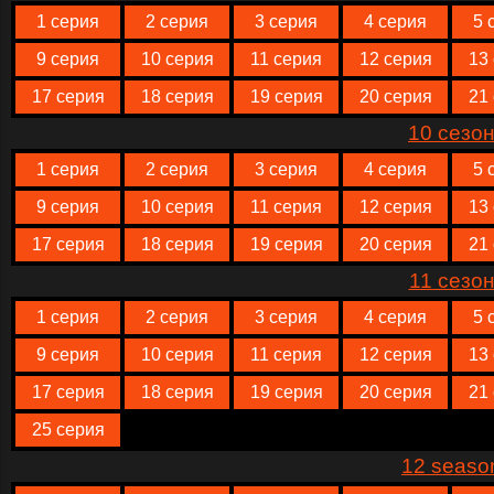
1 серия
2 серия
3 серия
4 серия
5 
9 серия
10 серия
11 серия
12 серия
13
17 серия
18 серия
19 серия
20 серия
21
10 сезо
1 серия
2 серия
3 серия
4 серия
5 
9 серия
10 серия
11 серия
12 серия
13
17 серия
18 серия
19 серия
20 серия
21
11 сезо
1 серия
2 серия
3 серия
4 серия
5 
9 серия
10 серия
11 серия
12 серия
13
17 серия
18 серия
19 серия
20 серия
21
25 серия
12 seaso