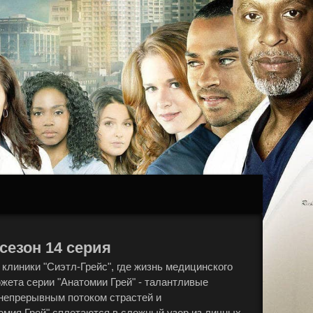
сезон 14 серия
 клиники "Сиэтл-Грейс", где жизнь медицинского
жета серии "Анатомии Грей" - талантливые
 непрерывным потоком страстей и
мия Грей" сплетаются в сложный узор из личных