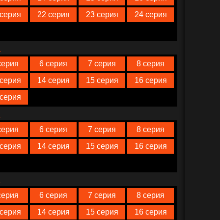
 серия
22 серия
23 серия
24 серия
н
серия
6 серия
7 серия
8 серия
 серия
14 серия
15 серия
16 серия
 серия
н
серия
6 серия
7 серия
8 серия
 серия
14 серия
15 серия
16 серия
н
серия
6 серия
7 серия
8 серия
 серия
14 серия
15 серия
16 серия