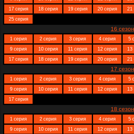
17 серия
18 серия
19 серия
20 серия
21
25 серия
16 сезо
1 серия
2 серия
3 серия
4 серия
5 
9 серия
10 серия
11 серия
12 серия
13
17 серия
18 серия
19 серия
20 серия
21
17 сезо
1 серия
2 серия
3 серия
4 серия
5 
9 серия
10 серия
11 серия
12 серия
13
17 серия
18 сезо
1 серия
2 серия
3 серия
4 серия
5 
9 серия
10 серия
11 серия
12 серия
13