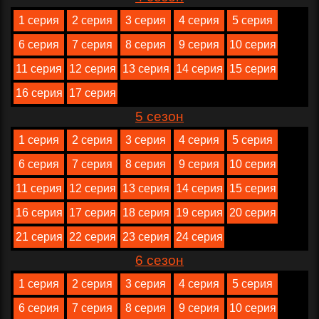
1 серия
2 серия
3 серия
4 серия
5 серия
6 серия
7 серия
8 серия
9 серия
10 серия
11 серия
12 серия
13 серия
14 серия
15 серия
16 серия
17 серия
5 сезон
1 серия
2 серия
3 серия
4 серия
5 серия
6 серия
7 серия
8 серия
9 серия
10 серия
11 серия
12 серия
13 серия
14 серия
15 серия
16 серия
17 серия
18 серия
19 серия
20 серия
21 серия
22 серия
23 серия
24 серия
6 сезон
1 серия
2 серия
3 серия
4 серия
5 серия
6 серия
7 серия
8 серия
9 серия
10 серия