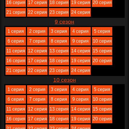
16 серия
17 серия
18 серия
19 серия
20 серия
21 серия
22 серия
23 серия
24 серия
9 сезон
1 серия
2 серия
3 серия
4 серия
5 серия
6 серия
7 серия
8 серия
9 серия
10 серия
11 серия
12 серия
13 серия
14 серия
15 серия
16 серия
17 серия
18 серия
19 серия
20 серия
21 серия
22 серия
23 серия
24 серия
10 сезон
1 серия
2 серия
3 серия
4 серия
5 серия
6 серия
7 серия
8 серия
9 серия
10 серия
11 серия
12 серия
13 серия
14 серия
15 серия
16 серия
17 серия
18 серия
19 серия
20 серия
21 серия
22 серия
23 серия
24 серия