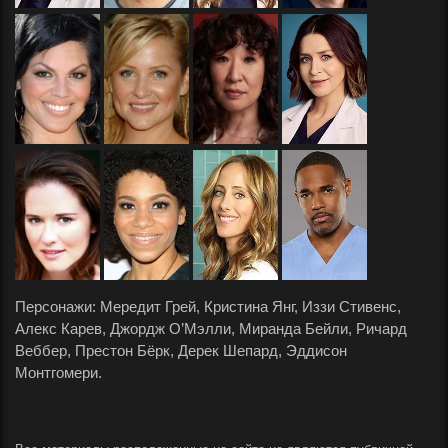
Персонажи: Мередит Грей, Кристина Янг, Иззи Стивенс,
Алекс Карев, Джордж О’Мэлли, Миранда Бейли, Ричард
Веббер, Престон Бёрк, Дерек Шепард, Эддисон
Монтгомери.