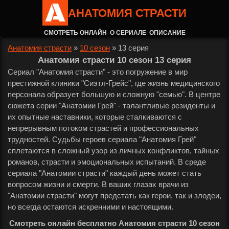
АНАТОМИЯ СТРАСТИ
СМОТРЕТЬ ОНЛАЙН
О СЕРИАЛЕ
ОПИСАНИЕ
Анатомия страсти
»
10 сезон
»
13 серия
Анатомия страсти 10 сезон 13 серия
Сериал "Анатомия страсти" - это погружение в мир
престижной клиники "Сиэтл-Грейс", где жизнь медицинского
персонала образует большую и сложную "семью". В центре
сюжета серии "Анатомии Грей" - талантливые резиденты и
их опытные наставники, которые сталкиваются с
непрерывным потоком страстей и профессиональных
трудностей. Судьбы героев сериала "Анатомия Грей"
сплетаются в сложный узор из личных конфликтов, тайных
романов, страсти и эмоциональных испытаний. В среде
сериала "Анатомии страсти" каждый день может стать
вопросом жизни и смерти. В ваших глазах врачи из
"Анатомии страсти" могут предстать как герои, так и злодеи,
но всегда остаются искренними и настоящими.
Смотреть онлайн бесплатно Анатомия страсти 10 сезон