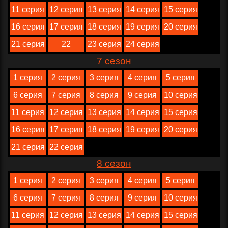
11 серия
12 серия
13 серия
14 серия
15 серия
16 серия
17 серия
18 серия
19 серия
20 серия
21 серия
22
23 серия
24 серия
7 сезон
1 серия
2 серия
3 серия
4 серия
5 серия
6 серия
7 серия
8 серия
9 серия
10 серия
11 серия
12 серия
13 серия
14 серия
15 серия
16 серия
17 серия
18 серия
19 серия
20 серия
21 серия
22 серия
8 сезон
1 серия
2 серия
3 серия
4 серия
5 серия
6 серия
7 серия
8 серия
9 серия
10 серия
11 серия
12 серия
13 серия
14 серия
15 серия