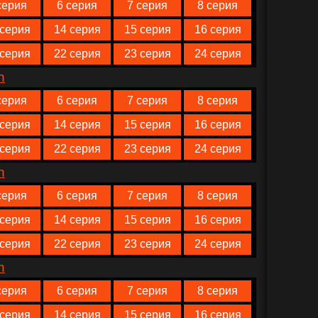
серия
6 серия
7 серия
8 серия
 серия
14 серия
15 серия
16 серия
 серия
22 серия
23 серия
24 серия
n
серия
6 серия
7 серия
8 серия
 серия
14 серия
15 серия
16 серия
 серия
22 серия
23 серия
24 серия
n
серия
6 серия
7 серия
8 серия
 серия
14 серия
15 серия
16 серия
 серия
22 серия
23 серия
24 серия
n
серия
6 серия
7 серия
8 серия
 серия
14 серия
15 серия
16 серия