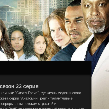
сезон 22 серия
 клиники "Сиэтл-Грейс", где жизнь медицинского
жета серии "Анатомии Грей" - талантливые
 непрерывным потоком страстей и
мия Грей" сплетаются в сложный узор из личных