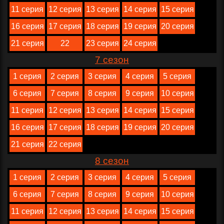
11 серия
12 серия
13 серия
14 серия
15 серия
16 серия
17 серия
18 серия
19 серия
20 серия
21 серия
22
23 серия
24 серия
7 сезон
1 серия
2 серия
3 серия
4 серия
5 серия
6 серия
7 серия
8 серия
9 серия
10 серия
11 серия
12 серия
13 серия
14 серия
15 серия
16 серия
17 серия
18 серия
19 серия
20 серия
21 серия
22 серия
8 сезон
1 серия
2 серия
3 серия
4 серия
5 серия
6 серия
7 серия
8 серия
9 серия
10 серия
11 серия
12 серия
13 серия
14 серия
15 серия