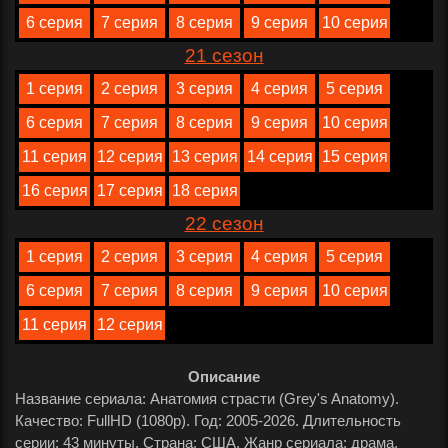
6 серия
7 серия
8 серия
9 серия
10 серия
21 сезон
1 серия
2 серия
3 серия
4 серия
5 серия
6 серия
7 серия
8 серия
9 серия
10 серия
11 серия
12 серия
13 серия
14 серия
15 серия
16 серия
17 серия
18 серия
22 сезон
1 серия
2 серия
3 серия
4 серия
5 серия
6 серия
7 серия
8 серия
9 серия
10 серия
11 серия
12 серия
Описание
Название сериала: Анатомия страсти (Grey's Anatomy).
Качество: FullHD (1080p). Год: 2005-2026. Длительность
Анатомии
серии
: 43 минуты. Страна: США. Жанр сериала: драма,