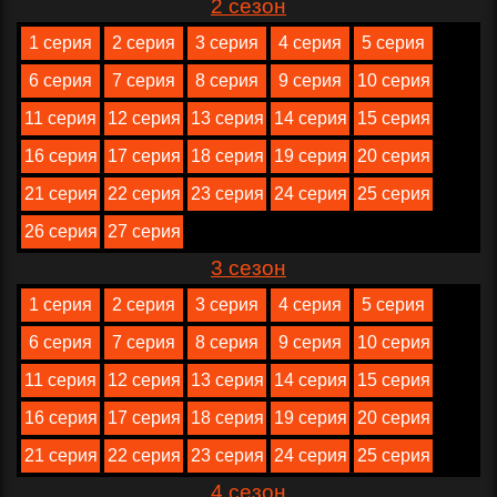
2 сезон
1 серия
2 серия
3 серия
4 серия
5 серия
6 серия
7 серия
8 серия
9 серия
10 серия
11 серия
12 серия
13 серия
14 серия
15 серия
16 серия
17 серия
18 серия
19 серия
20 серия
21 серия
22 серия
23 серия
24 серия
25 серия
26 серия
27 серия
3 сезон
1 серия
2 серия
3 серия
4 серия
5 серия
6 серия
7 серия
8 серия
9 серия
10 серия
11 серия
12 серия
13 серия
14 серия
15 серия
16 серия
17 серия
18 серия
19 серия
20 серия
21 серия
22 серия
23 серия
24 серия
25 серия
4 сезон