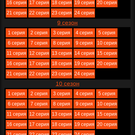
16 серия
17 серия
18 серия
19 серия
20 серия
21 серия
22 серия
23 серия
24 серия
9 сезон
1 серия
2 серия
3 серия
4 серия
5 серия
6 серия
7 серия
8 серия
9 серия
10 серия
11 серия
12 серия
13 серия
14 серия
15 серия
16 серия
17 серия
18 серия
19 серия
20 серия
21 серия
22 серия
23 серия
24 серия
10 сезон
1 серия
2 серия
3 серия
4 серия
5 серия
6 серия
7 серия
8 серия
9 серия
10 серия
11 серия
12 серия
13 серия
14 серия
15 серия
16 серия
17 серия
18 серия
19 серия
20 серия
21 серия
22 серия
23 серия
24 серия