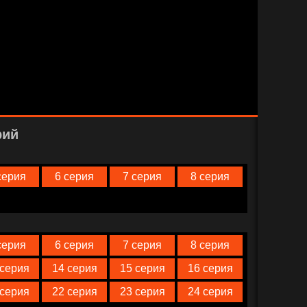
рий
серия
6 серия
7 серия
8 серия
серия
6 серия
7 серия
8 серия
 серия
14 серия
15 серия
16 серия
 серия
22 серия
23 серия
24 серия