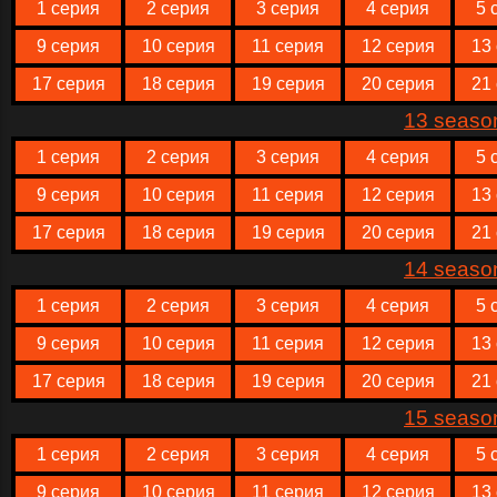
1 серия
2 серия
3 серия
4 серия
5 
9 серия
10 серия
11 серия
12 серия
13
17 серия
18 серия
19 серия
20 серия
21
13 seaso
1 серия
2 серия
3 серия
4 серия
5 
9 серия
10 серия
11 серия
12 серия
13
17 серия
18 серия
19 серия
20 серия
21
14 seaso
1 серия
2 серия
3 серия
4 серия
5 
9 серия
10 серия
11 серия
12 серия
13
17 серия
18 серия
19 серия
20 серия
21
15 seaso
1 серия
2 серия
3 серия
4 серия
5 
9 серия
10 серия
11 серия
12 серия
13