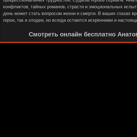
конфликтов, тайных романов, страсти и эмоциональных испыт
день может стать вопросом жизни и смерти. В ваших глазах вр
герои, так и злодеи, но всегда остаются искренними и настоящ
Смотреть онлайн бесплатно Анатом