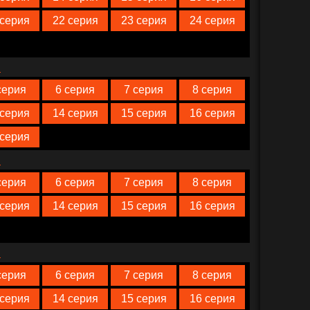
 серия
22 серия
23 серия
24 серия
н
серия
6 серия
7 серия
8 серия
 серия
14 серия
15 серия
16 серия
 серия
н
серия
6 серия
7 серия
8 серия
 серия
14 серия
15 серия
16 серия
н
серия
6 серия
7 серия
8 серия
 серия
14 серия
15 серия
16 серия