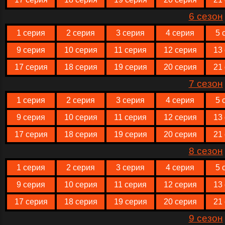
6 сезон
1 серия
2 серия
3 серия
4 серия
5 
9 серия
10 серия
11 серия
12 серия
13
17 серия
18 серия
19 серия
20 серия
21
7 сезон
1 серия
2 серия
3 серия
4 серия
5 
9 серия
10 серия
11 серия
12 серия
13
17 серия
18 серия
19 серия
20 серия
21
8 сезон
1 серия
2 серия
3 серия
4 серия
5 
9 серия
10 серия
11 серия
12 серия
13
17 серия
18 серия
19 серия
20 серия
21
9 сезон