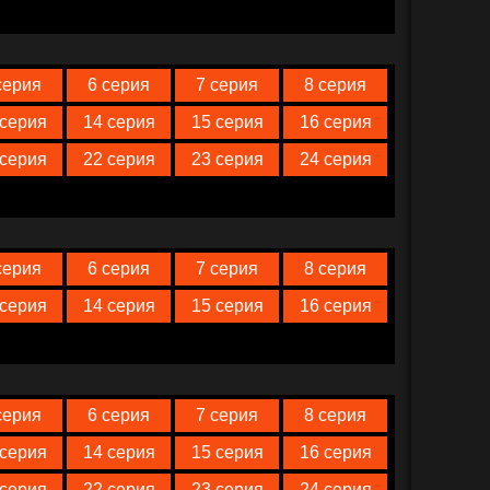
серия
6 серия
7 серия
8 серия
 серия
14 серия
15 серия
16 серия
 серия
22 серия
23 серия
24 серия
серия
6 серия
7 серия
8 серия
 серия
14 серия
15 серия
16 серия
серия
6 серия
7 серия
8 серия
 серия
14 серия
15 серия
16 серия
 серия
22 серия
23 серия
24 серия