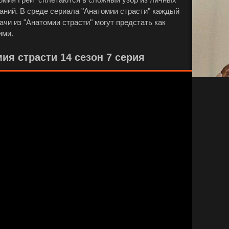
аний. В среде сериала "Анатомии страсти" каждый
ачи из "Анатомии страсти" могут предстать как
ими.
я страсти 14 сезон 7 серия