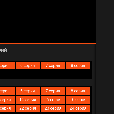
рий
серия
6 серия
7 серия
8 серия
серия
6 серия
7 серия
8 серия
 серия
14 серия
15 серия
16 серия
 серия
22 серия
23 серия
24 серия