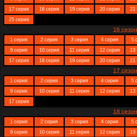
17 серия
18 серия
19 серия
20 серия
21
25 серия
16 сезо
1 серия
2 серия
3 серия
4 серия
5 
9 серия
10 серия
11 серия
12 серия
13
17 серия
18 серия
19 серия
20 серия
21
17 сезо
1 серия
2 серия
3 серия
4 серия
5 
9 серия
10 серия
11 серия
12 серия
13
17 серия
18 сезо
1 серия
2 серия
3 серия
4 серия
5 
9 серия
10 серия
11 серия
12 серия
13