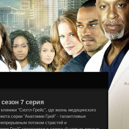
 сезон 7 серия
 клиники "Сиэтл-Грейс", где жизнь медицинского
жета серии "Анатомии Грей" - талантливые
 непрерывным потоком страстей и
мия Грей" сплетаются в сложный узор из личных