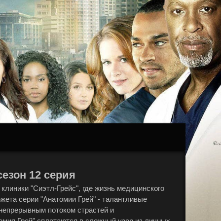
сезон 12 серия
 клиники "Сиэтл-Грейс", где жизнь медицинского
жета серии "Анатомии Грей" - талантливые
 непрерывным потоком страстей и
мия Грей" сплетаются в сложный узор из личных