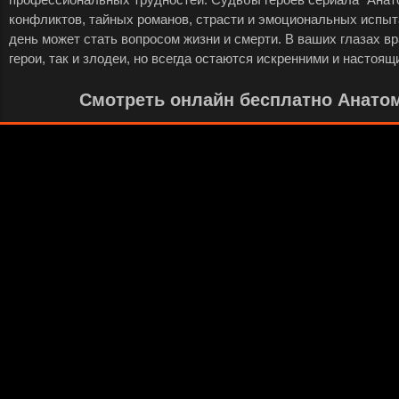
конфликтов, тайных романов, страсти и эмоциональных испыт
день может стать вопросом жизни и смерти. В ваших глазах вр
герои, так и злодеи, но всегда остаются искренними и настоящ
Смотреть онлайн бесплатно Анатоми