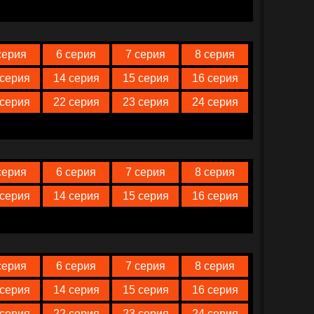
серия
6 серия
7 серия
8 серия
 серия
14 серия
15 серия
16 серия
 серия
22 серия
23 серия
24 серия
серия
6 серия
7 серия
8 серия
 серия
14 серия
15 серия
16 серия
серия
6 серия
7 серия
8 серия
 серия
14 серия
15 серия
16 серия
 серия
22 серия
23 серия
24 серия