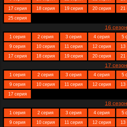
17 серия
18 серия
19 серия
20 серия
21
25 серия
16 сезо
1 серия
2 серия
3 серия
4 серия
5 
9 серия
10 серия
11 серия
12 серия
13
17 серия
18 серия
19 серия
20 серия
21
17 сезо
1 серия
2 серия
3 серия
4 серия
5 
9 серия
10 серия
11 серия
12 серия
13
17 серия
18 сезо
1 серия
2 серия
3 серия
4 серия
5 
9 серия
10 серия
11 серия
12 серия
13