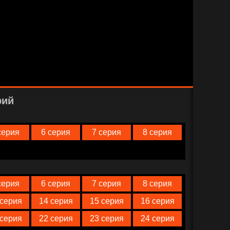
рий
серия
6 серия
7 серия
8 серия
серия
6 серия
7 серия
8 серия
 серия
14 серия
15 серия
16 серия
 серия
22 серия
23 серия
24 серия