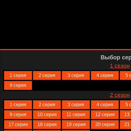
Выбор се
1 сезон
1 серия
2 серия
3 серия
4 серия
5 
9 серия
2 сезон
1 серия
2 серия
3 серия
4 серия
5 
9 серия
10 серия
11 серия
12 серия
13
17 серия
18 серия
19 серия
20 серия
21