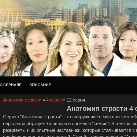
О СЕРИАЛЕ
ОПИСАНИЕ
Анатомия страсти
»
4 сезон
»
12 серия
Анатомия страсти 4 
Сериал "Анатомия страсти" - это погружение в мир престижной
персонала образует большую и сложную "семью". В центре сю
резиденты и их опытные наставники, которые сталкиваются с
профессиональных трудностей. Судьбы героев сериала "Анато