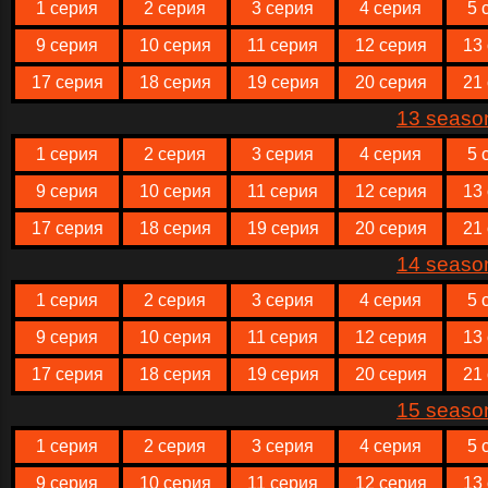
1 серия
2 серия
3 серия
4 серия
5 
9 серия
10 серия
11 серия
12 серия
13
17 серия
18 серия
19 серия
20 серия
21
13 seaso
1 серия
2 серия
3 серия
4 серия
5 
9 серия
10 серия
11 серия
12 серия
13
17 серия
18 серия
19 серия
20 серия
21
14 seaso
1 серия
2 серия
3 серия
4 серия
5 
9 серия
10 серия
11 серия
12 серия
13
17 серия
18 серия
19 серия
20 серия
21
15 seaso
1 серия
2 серия
3 серия
4 серия
5 
9 серия
10 серия
11 серия
12 серия
13