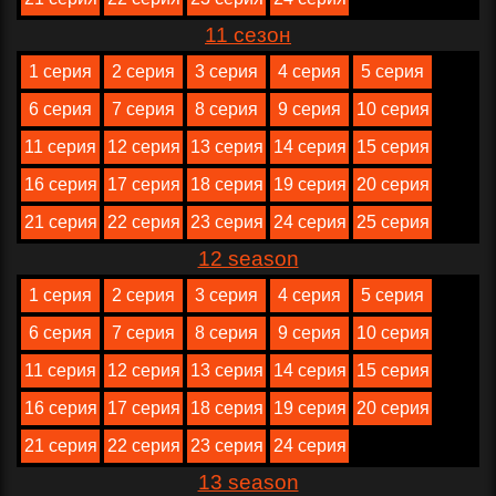
11 сезон
1 серия
2 серия
3 серия
4 серия
5 серия
6 серия
7 серия
8 серия
9 серия
10 серия
11 серия
12 серия
13 серия
14 серия
15 серия
16 серия
17 серия
18 серия
19 серия
20 серия
21 серия
22 серия
23 серия
24 серия
25 серия
12 season
1 серия
2 серия
3 серия
4 серия
5 серия
6 серия
7 серия
8 серия
9 серия
10 серия
11 серия
12 серия
13 серия
14 серия
15 серия
16 серия
17 серия
18 серия
19 серия
20 серия
21 серия
22 серия
23 серия
24 серия
13 season