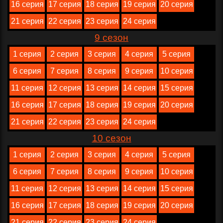
16 серия
17 серия
18 серия
19 серия
20 серия
21 серия
22 серия
23 серия
24 серия
9 сезон
1 серия
2 серия
3 серия
4 серия
5 серия
6 серия
7 серия
8 серия
9 серия
10 серия
11 серия
12 серия
13 серия
14 серия
15 серия
16 серия
17 серия
18 серия
19 серия
20 серия
21 серия
22 серия
23 серия
24 серия
10 сезон
1 серия
2 серия
3 серия
4 серия
5 серия
6 серия
7 серия
8 серия
9 серия
10 серия
11 серия
12 серия
13 серия
14 серия
15 серия
16 серия
17 серия
18 серия
19 серия
20 серия
21 серия
22 серия
23 серия
24 серия