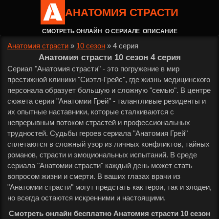
АНАТОМИЯ СТРАСТИ
СМОТРЕТЬ ОНЛАЙН
О СЕРИАЛЕ
ОПИСАНИЕ
Анатомия страсти
»
10 сезон
»
4 серия
Анатомия страсти 10 сезон 4 серия
Сериал "Анатомия страсти" - это погружение в мир
престижной клиники "Сиэтл-Грейс", где жизнь медицинского
персонала образует большую и сложную "семью". В центре
сюжета серии "Анатомии Грей" - талантливые резиденты и
их опытные наставники, которые сталкиваются с
непрерывным потоком страстей и профессиональных
трудностей. Судьбы героев сериала "Анатомия Грей"
сплетаются в сложный узор из личных конфликтов, тайных
романов, страсти и эмоциональных испытаний. В среде
сериала "Анатомии страсти" каждый день может стать
вопросом жизни и смерти. В ваших глазах врачи из
"Анатомии страсти" могут предстать как герои, так и злодеи,
но всегда остаются искренними и настоящими.
Смотреть онлайн бесплатно Анатомия страсти 10 сезон