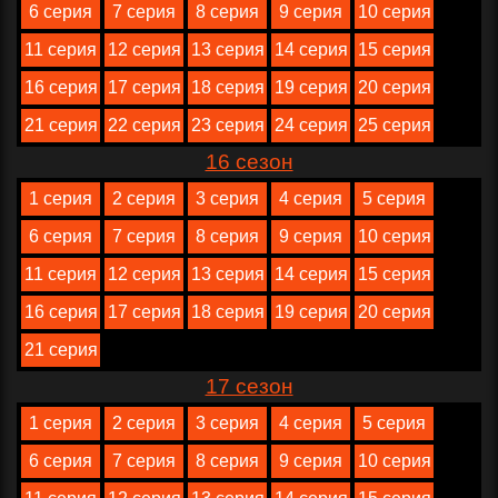
6 серия
7 серия
8 серия
9 серия
10 серия
11 серия
12 серия
13 серия
14 серия
15 серия
16 серия
17 серия
18 серия
19 серия
20 серия
21 серия
22 серия
23 серия
24 серия
25 серия
16 сезон
1 серия
2 серия
3 серия
4 серия
5 серия
6 серия
7 серия
8 серия
9 серия
10 серия
11 серия
12 серия
13 серия
14 серия
15 серия
16 серия
17 серия
18 серия
19 серия
20 серия
21 серия
17 сезон
1 серия
2 серия
3 серия
4 серия
5 серия
6 серия
7 серия
8 серия
9 серия
10 серия