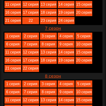
11 серия
12 серия
13 серия
14 серия
15 серия
16 серия
17 серия
18 серия
19 серия
20 серия
21 серия
22
23 серия
24 серия
7 сезон
1 серия
2 серия
3 серия
4 серия
5 серия
6 серия
7 серия
8 серия
9 серия
10 серия
11 серия
12 серия
13 серия
14 серия
15 серия
16 серия
17 серия
18 серия
19 серия
20 серия
21 серия
22 серия
8 сезон
1 серия
2 серия
3 серия
4 серия
5 серия
6 серия
7 серия
8 серия
9 серия
10 серия
11 серия
12 серия
13 серия
14 серия
15 серия