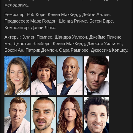
страсти
мелодрама.
Анатомии
Режиссер
: Роб Корн, Кевин МакКидд, Дебби Аллен.
страсти
Продюссер: Марк Гордон, Шонда Раймс, Бетси Бирс.
Композитор: Дэнни Люкс.
Анатомии
Актеры
: Эллен Помпео, Шандра Уилсон, Джеймс Пикенс
страсти
мл., Джастин Чэмберс, Кевин МакКидд, Джесси Уильямс,
Бокхи Ан, Патрик Демпси, Сара Рамирес, Джессика Кэпшоу.