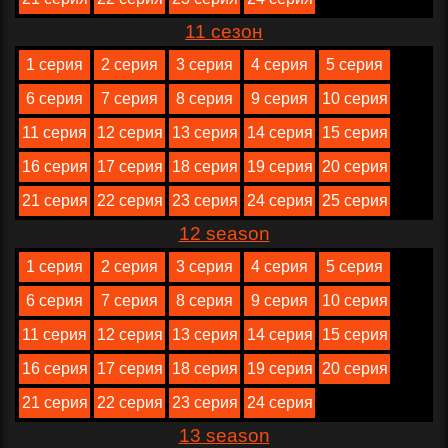
11 сезон
1 серия
2 серия
3 серия
4 серия
5 серия
6 серия
7 серия
8 серия
9 серия
10 серия
11 серия
12 серия
13 серия
14 серия
15 серия
16 серия
17 серия
18 серия
19 серия
20 серия
21 серия
22 серия
23 серия
24 серия
25 серия
12 season
1 серия
2 серия
3 серия
4 серия
5 серия
6 серия
7 серия
8 серия
9 серия
10 серия
11 серия
12 серия
13 серия
14 серия
15 серия
16 серия
17 серия
18 серия
19 серия
20 серия
21 серия
22 серия
23 серия
24 серия
13 season