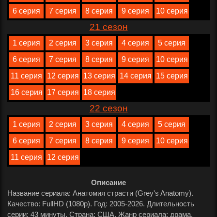
6 серия
7 серия
8 серия
9 серия
10 серия
21 сезон
1 серия
2 серия
3 серия
4 серия
5 серия
6 серия
7 серия
8 серия
9 серия
10 серия
11 серия
12 серия
13 серия
14 серия
15 серия
16 серия
17 серия
18 серия
22 сезон
1 серия
2 серия
3 серия
4 серия
5 серия
6 серия
7 серия
8 серия
9 серия
10 серия
11 серия
12 серия
Описание
Название сериала: Анатомия страсти (Grey's Anatomy).
Качество: FullHD (1080p). Год: 2005-2026. Длительность
Анатомии
серии
: 43 минуты. Страна: США. Жанр сериала: драма,