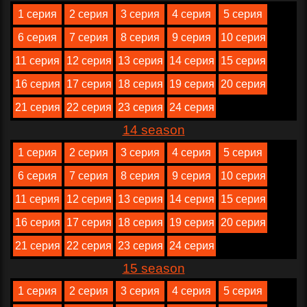
1 серия
2 серия
3 серия
4 серия
5 серия
6 серия
7 серия
8 серия
9 серия
10 серия
11 серия
12 серия
13 серия
14 серия
15 серия
16 серия
17 серия
18 серия
19 серия
20 серия
21 серия
22 серия
23 серия
24 серия
14 season
1 серия
2 серия
3 серия
4 серия
5 серия
6 серия
7 серия
8 серия
9 серия
10 серия
11 серия
12 серия
13 серия
14 серия
15 серия
16 серия
17 серия
18 серия
19 серия
20 серия
21 серия
22 серия
23 серия
24 серия
15 season
1 серия
2 серия
3 серия
4 серия
5 серия