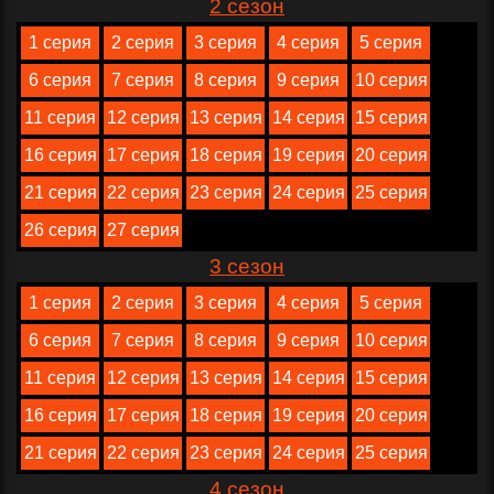
2 сезон
1 серия
2 серия
3 серия
4 серия
5 серия
6 серия
7 серия
8 серия
9 серия
10 серия
11 серия
12 серия
13 серия
14 серия
15 серия
16 серия
17 серия
18 серия
19 серия
20 серия
21 серия
22 серия
23 серия
24 серия
25 серия
26 серия
27 серия
3 сезон
1 серия
2 серия
3 серия
4 серия
5 серия
6 серия
7 серия
8 серия
9 серия
10 серия
11 серия
12 серия
13 серия
14 серия
15 серия
16 серия
17 серия
18 серия
19 серия
20 серия
21 серия
22 серия
23 серия
24 серия
25 серия
4 сезон