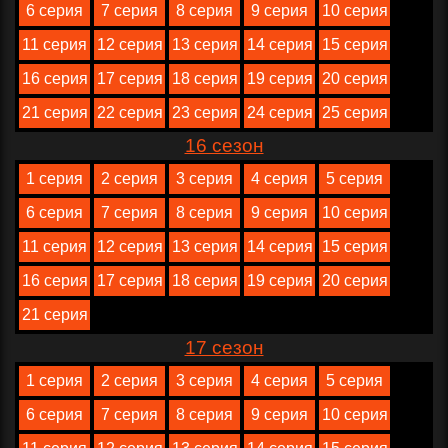
6 серия
7 серия
8 серия
9 серия
10 серия
11 серия
12 серия
13 серия
14 серия
15 серия
16 серия
17 серия
18 серия
19 серия
20 серия
21 серия
22 серия
23 серия
24 серия
25 серия
16 сезон
1 серия
2 серия
3 серия
4 серия
5 серия
6 серия
7 серия
8 серия
9 серия
10 серия
11 серия
12 серия
13 серия
14 серия
15 серия
16 серия
17 серия
18 серия
19 серия
20 серия
21 серия
17 сезон
1 серия
2 серия
3 серия
4 серия
5 серия
6 серия
7 серия
8 серия
9 серия
10 серия