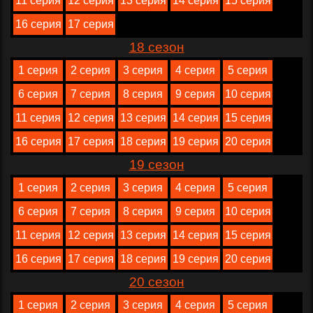
11 серия
12 серия
13 серия
14 серия
15 серия
16 серия
17 серия
18 сезон
1 серия
2 серия
3 серия
4 серия
5 серия
6 серия
7 серия
8 серия
9 серия
10 серия
11 серия
12 серия
13 серия
14 серия
15 серия
16 серия
17 серия
18 серия
19 серия
20 серия
19 сезон
1 серия
2 серия
3 серия
4 серия
5 серия
6 серия
7 серия
8 серия
9 серия
10 серия
11 серия
12 серия
13 серия
14 серия
15 серия
16 серия
17 серия
18 серия
19 серия
20 серия
20 сезон
1 серия
2 серия
3 серия
4 серия
5 серия