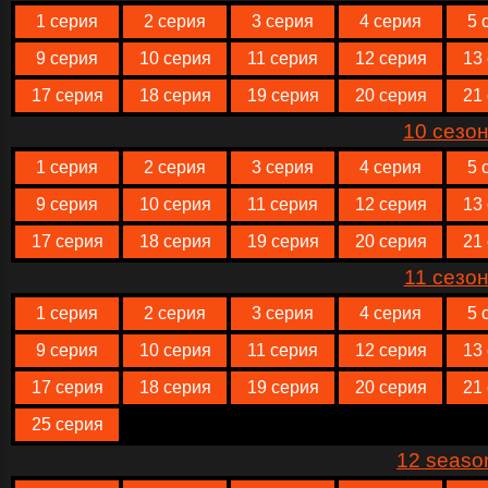
1 серия
2 серия
3 серия
4 серия
5 
9 серия
10 серия
11 серия
12 серия
13
17 серия
18 серия
19 серия
20 серия
21
10 сезо
1 серия
2 серия
3 серия
4 серия
5 
9 серия
10 серия
11 серия
12 серия
13
17 серия
18 серия
19 серия
20 серия
21
11 сезо
1 серия
2 серия
3 серия
4 серия
5 
9 серия
10 серия
11 серия
12 серия
13
17 серия
18 серия
19 серия
20 серия
21
25 серия
12 seaso