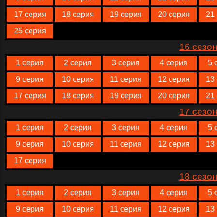
17 серия
18 серия
19 серия
20 серия
21
25 серия
16 сезо
1 серия
2 серия
3 серия
4 серия
5 
9 серия
10 серия
11 серия
12 серия
13
17 серия
18 серия
19 серия
20 серия
21
17 сезо
1 серия
2 серия
3 серия
4 серия
5 
9 серия
10 серия
11 серия
12 серия
13
17 серия
18 сезо
1 серия
2 серия
3 серия
4 серия
5 
9 серия
10 серия
11 серия
12 серия
13