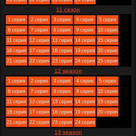
11 сезон
1 серия
2 серия
3 серия
4 серия
5 серия
6 серия
7 серия
8 серия
9 серия
10 серия
11 серия
12 серия
13 серия
14 серия
15 серия
16 серия
17 серия
18 серия
19 серия
20 серия
21 серия
22 серия
23 серия
24 серия
25 серия
12 season
1 серия
2 серия
3 серия
4 серия
5 серия
6 серия
7 серия
8 серия
9 серия
10 серия
11 серия
12 серия
13 серия
14 серия
15 серия
16 серия
17 серия
18 серия
19 серия
20 серия
21 серия
22 серия
23 серия
24 серия
13 season