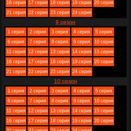
16 серия
17 серия
18 серия
19 серия
20 серия
21 серия
22 серия
23 серия
24 серия
9 сезон
1 серия
2 серия
3 серия
4 серия
5 серия
6 серия
7 серия
8 серия
9 серия
10 серия
11 серия
12 серия
13 серия
14 серия
15 серия
16 серия
17 серия
18 серия
19 серия
20 серия
21 серия
22 серия
23 серия
24 серия
10 сезон
1 серия
2 серия
3 серия
4 серия
5 серия
6 серия
7 серия
8 серия
9 серия
10 серия
11 серия
12 серия
13 серия
14 серия
15 серия
16 серия
17 серия
18 серия
19 серия
20 серия
21 серия
22 серия
23 серия
24 серия