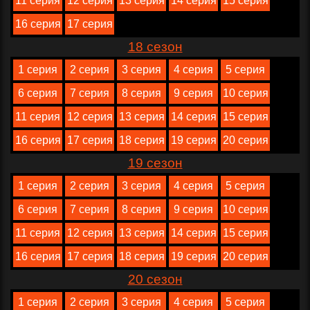
11 серия
12 серия
13 серия
14 серия
15 серия
16 серия
17 серия
18 сезон
1 серия
2 серия
3 серия
4 серия
5 серия
6 серия
7 серия
8 серия
9 серия
10 серия
11 серия
12 серия
13 серия
14 серия
15 серия
16 серия
17 серия
18 серия
19 серия
20 серия
19 сезон
1 серия
2 серия
3 серия
4 серия
5 серия
6 серия
7 серия
8 серия
9 серия
10 серия
11 серия
12 серия
13 серия
14 серия
15 серия
16 серия
17 серия
18 серия
19 серия
20 серия
20 сезон
1 серия
2 серия
3 серия
4 серия
5 серия