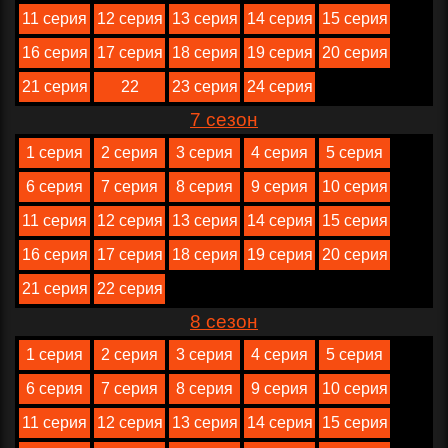
11 серия
12 серия
13 серия
14 серия
15 серия
16 серия
17 серия
18 серия
19 серия
20 серия
21 серия
22
23 серия
24 серия
7 сезон
1 серия
2 серия
3 серия
4 серия
5 серия
6 серия
7 серия
8 серия
9 серия
10 серия
11 серия
12 серия
13 серия
14 серия
15 серия
16 серия
17 серия
18 серия
19 серия
20 серия
21 серия
22 серия
8 сезон
1 серия
2 серия
3 серия
4 серия
5 серия
6 серия
7 серия
8 серия
9 серия
10 серия
11 серия
12 серия
13 серия
14 серия
15 серия