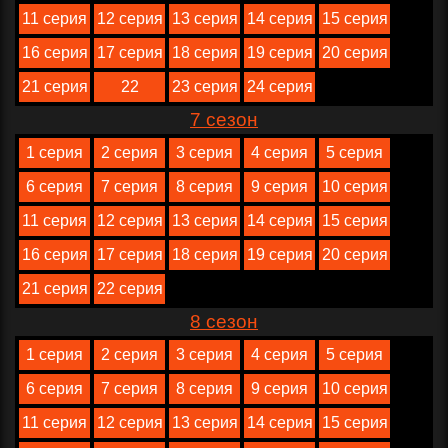
11 серия
12 серия
13 серия
14 серия
15 серия
16 серия
17 серия
18 серия
19 серия
20 серия
21 серия
22
23 серия
24 серия
7 сезон
1 серия
2 серия
3 серия
4 серия
5 серия
6 серия
7 серия
8 серия
9 серия
10 серия
11 серия
12 серия
13 серия
14 серия
15 серия
16 серия
17 серия
18 серия
19 серия
20 серия
21 серия
22 серия
8 сезон
1 серия
2 серия
3 серия
4 серия
5 серия
6 серия
7 серия
8 серия
9 серия
10 серия
11 серия
12 серия
13 серия
14 серия
15 серия