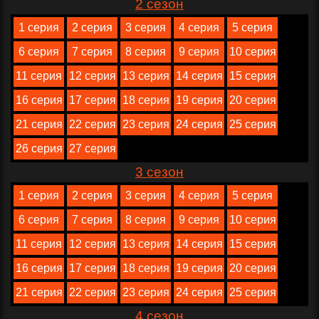
2 сезон
1 серия
2 серия
3 серия
4 серия
5 серия
6 серия
7 серия
8 серия
9 серия
10 серия
11 серия
12 серия
13 серия
14 серия
15 серия
16 серия
17 серия
18 серия
19 серия
20 серия
21 серия
22 серия
23 серия
24 серия
25 серия
26 серия
27 серия
3 сезон
1 серия
2 серия
3 серия
4 серия
5 серия
6 серия
7 серия
8 серия
9 серия
10 серия
11 серия
12 серия
13 серия
14 серия
15 серия
16 серия
17 серия
18 серия
19 серия
20 серия
21 серия
22 серия
23 серия
24 серия
25 серия
4 сезон