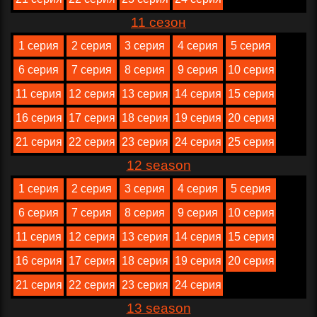
11 сезон
1 серия
2 серия
3 серия
4 серия
5 серия
6 серия
7 серия
8 серия
9 серия
10 серия
11 серия
12 серия
13 серия
14 серия
15 серия
16 серия
17 серия
18 серия
19 серия
20 серия
21 серия
22 серия
23 серия
24 серия
25 серия
12 season
1 серия
2 серия
3 серия
4 серия
5 серия
6 серия
7 серия
8 серия
9 серия
10 серия
11 серия
12 серия
13 серия
14 серия
15 серия
16 серия
17 серия
18 серия
19 серия
20 серия
21 серия
22 серия
23 серия
24 серия
13 season