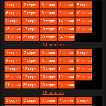
1 серия
2 серия
3 серия
4 серия
5 серия
6 серия
7 серия
8 серия
9 серия
10 серия
11 серия
12 серия
13 серия
14 серия
15 серия
16 серия
17 серия
18 серия
19 серия
20 серия
21 серия
22 серия
23 серия
24 серия
14 season
1 серия
2 серия
3 серия
4 серия
5 серия
6 серия
7 серия
8 серия
9 серия
10 серия
11 серия
12 серия
13 серия
14 серия
15 серия
16 серия
17 серия
18 серия
19 серия
20 серия
21 серия
22 серия
23 серия
24 серия
15 season
1 серия
2 серия
3 серия
4 серия
5 серия