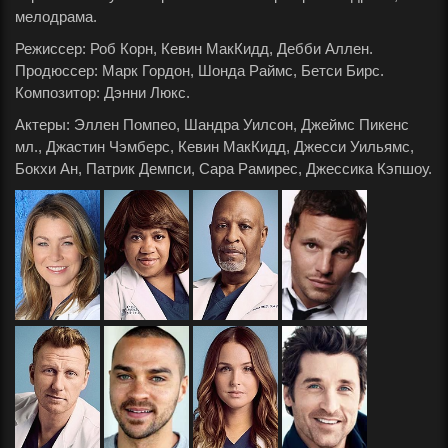
страсти
мелодрама.
Анатомии
Режиссер
: Роб Корн, Кевин МакКидд, Дебби Аллен.
страсти
Продюссер: Марк Гордон, Шонда Раймс, Бетси Бирс.
Композитор: Дэнни Люкс.
Анатомии
Актеры
: Эллен Помпео, Шандра Уилсон, Джеймс Пикенс
страсти
мл., Джастин Чэмберс, Кевин МакКидд, Джесси Уильямс,
Бокхи Ан, Патрик Демпси, Сара Рамирес, Джессика Кэпшоу.