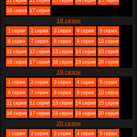
11 серия
12 серия
13 серия
14 серия
15 серия
16 серия
17 серия
18 сезон
1 серия
2 серия
3 серия
4 серия
5 серия
6 серия
7 серия
8 серия
9 серия
10 серия
11 серия
12 серия
13 серия
14 серия
15 серия
16 серия
17 серия
18 серия
19 серия
20 серия
19 сезон
1 серия
2 серия
3 серия
4 серия
5 серия
6 серия
7 серия
8 серия
9 серия
10 серия
11 серия
12 серия
13 серия
14 серия
15 серия
16 серия
17 серия
18 серия
19 серия
20 серия
20 сезон
1 серия
2 серия
3 серия
4 серия
5 серия